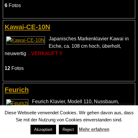
6
Fotos
Kawai-CE-10N
Japanisches Markenklavier Kawai in
Eiche, ca. 108 cm hoch, überholt,
neuwertig
...VERKAUFT !!
12
Fotos
Feurich
Feurich Klavier, Modell 110, Nussbaum,
generalübertholt, mit Renner Mechanik und
Diese Webseite verwendet Cookies. Wir gehen davon aus, dass
Moderator, RAL Gütezeichen Deutsche Klaviere, tropenfest
Sie mit der Nutzung von Cookies einverstanden sind.
...VERKAUFT !!
Mehr erfahren
Akzeptiert
Reject