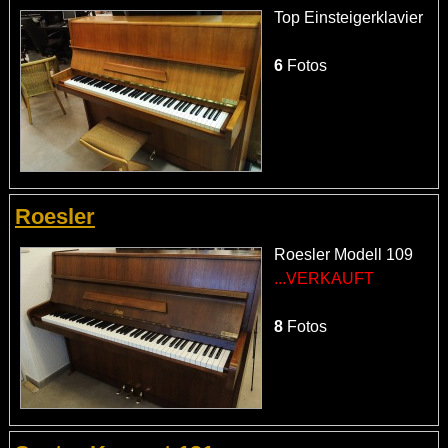
Top Einsteigerklavier
6
Fotos
Roesler
Roesler Modell 109
...VERKAUFT
8
Fotos