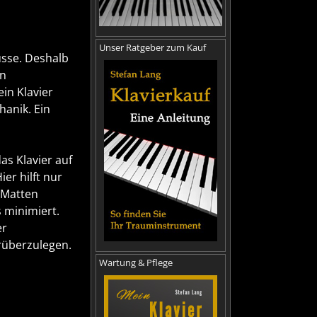
Unser Ratgeber zum Kauf
lüsse. Deshalb
en
ein Klavier
hanik. Ein
s Klavier auf
er hilft nur
 Matten
s minimiert.
er
rüberzulegen.
Wartung & Pflege