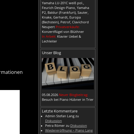
Yamaha LU-201C weiß pol.,
Feurich Design-Piano, Yamaha
P2, Baldur (Frankfurt), Sauter,
Knake, Gerhardt, Europa
(Bechstein), Petrof, Clavichord
Neupert
Privatverkäufe:
Konzertflügel von Blüthner
In Arbeit:
Klavier Uebel &
Lechleiter
Unser Blog
ormationen
05.08.2026
Neuer Blogbeitrag:
Besuch bei Piano Hübner in Trier
Letzte Kommentare
Admin Stefan Lang
zu
Diskussion
Petra Römer
zu
Diskussion
Wiedereröffnung – Piano Lang