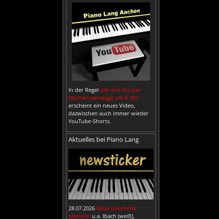
In der Regel
alle drei bis vier
Wochen samstags um 8 Uhr
erscheint ein neues Video,
dazwischen auch immer wieder
YouTube-Shorts.
Aktuelles bei Piano Lang
28.07.2026
Neue überholte
Klaviere:
u.a. Ibach (weiß),