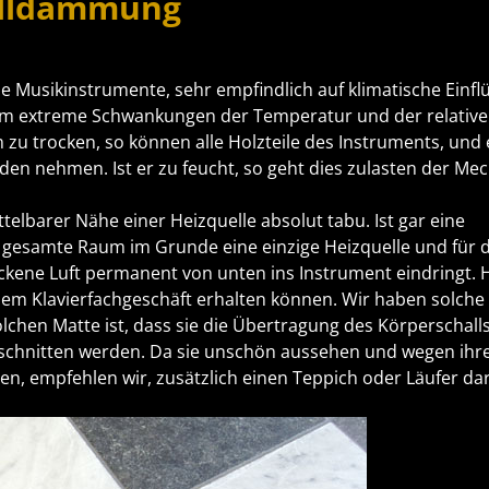
alldämmung
alle Musikinstrumente, sehr empfindlich auf klimatische Einf
 dem extreme Schwankungen der Temperatur und der relativ
m zu trocken, so können alle Holzteile des Instruments, und 
den nehmen. Ist er zu feucht, so geht dies zulasten der Mec
telbarer Nähe einer Heizquelle absolut tabu. Ist gar eine
gesamte Raum im Grunde eine einzige Heizquelle und für da
ckene Luft permanent von unten ins Instrument eindringt. Hi
inem Klavierfachgeschäft erhalten können. Wir haben solche
olchen Matte ist, dass sie die Übertragung des Körperschall
chnitten werden. Da sie unschön aussehen und wegen ihr
, empfehlen wir, zusätzlich einen Teppich oder Läufer da