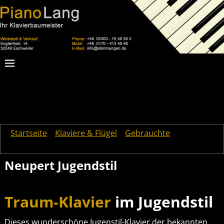
Startseite
→
Klaviere & Flügel
→
Gebrauchte
→
Neupert
Jugendstil
Neupert Jugendstil
Traum-Klavier
im Jugendstil
Dieses wunderschöne Jugenstil-Klavier der bekannten