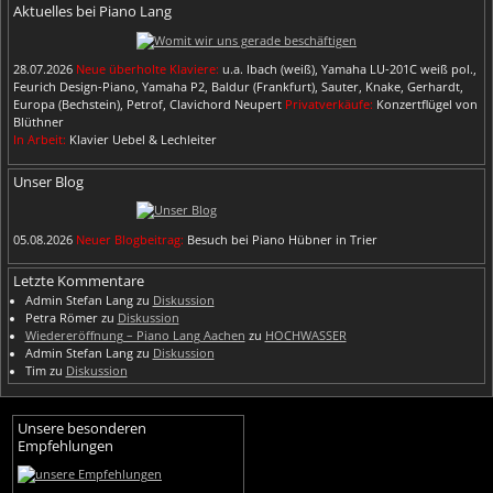
Aktuelles bei Piano Lang
28.07.2026
Neue überholte Klaviere:
u.a. Ibach (weiß), Yamaha LU-201C weiß pol.,
Feurich Design-Piano, Yamaha P2, Baldur (Frankfurt), Sauter, Knake, Gerhardt,
Europa (Bechstein), Petrof, Clavichord Neupert
Privatverkäufe:
Konzertflügel von
Blüthner
In Arbeit:
Klavier Uebel & Lechleiter
Unser Blog
05.08.2026
Neuer Blogbeitrag:
Besuch bei Piano Hübner in Trier
Letzte Kommentare
Admin Stefan Lang
zu
Diskussion
Petra Römer
zu
Diskussion
Wiedereröffnung – Piano Lang Aachen
zu
HOCHWASSER
Admin Stefan Lang
zu
Diskussion
Tim
zu
Diskussion
Unsere besonderen
Empfehlungen