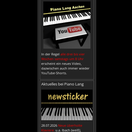
In der Regel
alle drei bis vier
Wochen samstags um 8 Uhr
erscheint ein neues Video,
dazwischen auch immer wieder
YouTube-Shorts.
Aktuelles bei Piano Lang
28.07.2026
Neue überholte
Klaviere:
u.a. Ibach (weiß),