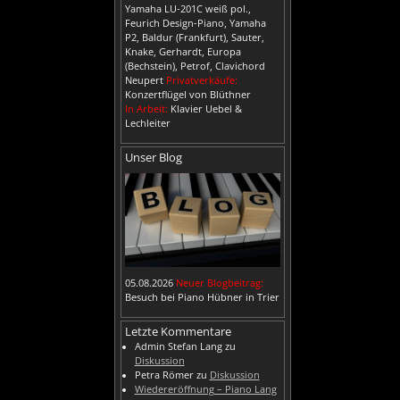
Yamaha LU-201C weiß pol.,
Feurich Design-Piano, Yamaha
P2, Baldur (Frankfurt), Sauter,
Knake, Gerhardt, Europa
(Bechstein), Petrof, Clavichord
Neupert
Privatverkäufe:
Konzertflügel von Blüthner
In Arbeit:
Klavier Uebel &
Lechleiter
Unser Blog
05.08.2026
Neuer Blogbeitrag:
Besuch bei Piano Hübner in Trier
Letzte Kommentare
Admin Stefan Lang
zu
Diskussion
Petra Römer
zu
Diskussion
Wiedereröffnung – Piano Lang