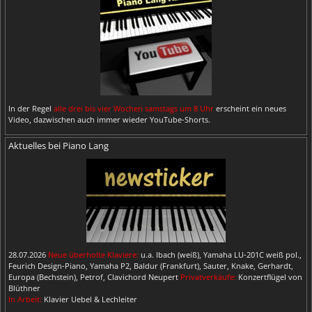
In der Regel
alle drei bis vier Wochen samstags um 8 Uhr
erscheint ein neues
Video, dazwischen auch immer wieder YouTube-Shorts.
Aktuelles bei Piano Lang
28.07.2026
Neue überholte Klaviere:
u.a. Ibach (weiß), Yamaha LU-201C weiß pol.,
Feurich Design-Piano, Yamaha P2, Baldur (Frankfurt), Sauter, Knake, Gerhardt,
Europa (Bechstein), Petrof, Clavichord Neupert
Privatverkäufe:
Konzertflügel von
Blüthner
In Arbeit:
Klavier Uebel & Lechleiter