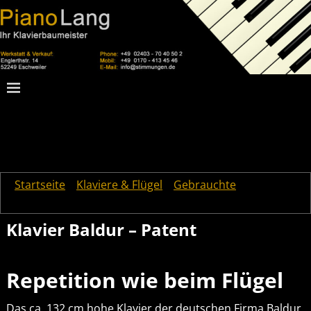
Startseite
→
Klaviere & Flügel
→
Gebrauchte
→
Klavier
Baldur – Patent
Klavier Baldur – Patent
Repetition wie beim Flügel
Das ca. 132 cm hohe Klavier der deutschen Firma Baldur