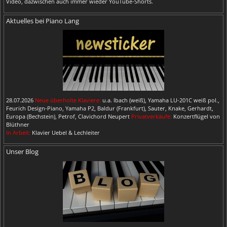
Video, dazwischen auch immer wieder YouTube-Shorts.
Aktuelles bei Piano Lang
28.07.2026
Neue überholte Klaviere:
u.a. Ibach (weiß), Yamaha LU-201C weiß pol.,
Feurich Design-Piano, Yamaha P2, Baldur (Frankfurt), Sauter, Knake, Gerhardt,
Europa (Bechstein), Petrof, Clavichord Neupert
Privatverkäufe:
Konzertflügel von
Blüthner
In Arbeit:
Klavier Uebel & Lechleiter
Unser Blog