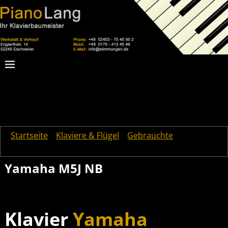
Startseite
→
Klaviere & Flügel
→
Gebrauchte
→
Yamaha
M5J NB
Yamaha M5J NB
Klavier
Yamaha