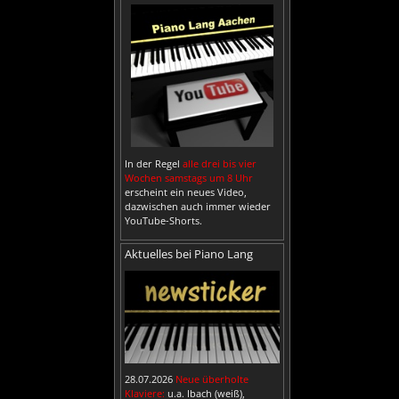
In der Regel
alle drei bis vier
Wochen samstags um 8 Uhr
erscheint ein neues Video,
dazwischen auch immer wieder
YouTube-Shorts.
Aktuelles bei Piano Lang
28.07.2026
Neue überholte
Klaviere:
u.a. Ibach (weiß),