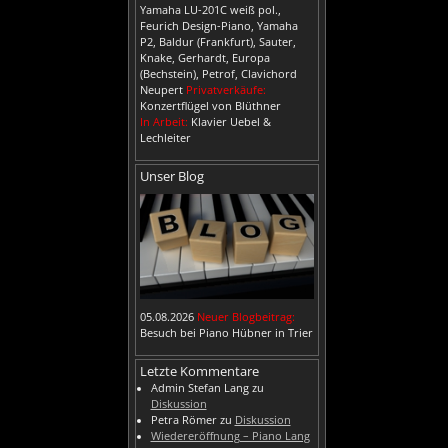
Yamaha LU-201C weiß pol.,
Feurich Design-Piano, Yamaha
P2, Baldur (Frankfurt), Sauter,
Knake, Gerhardt, Europa
(Bechstein), Petrof, Clavichord
Neupert
Privatverkäufe:
Konzertflügel von Blüthner
In Arbeit:
Klavier Uebel &
Lechleiter
Unser Blog
05.08.2026
Neuer Blogbeitrag:
Besuch bei Piano Hübner in Trier
Letzte Kommentare
Admin Stefan Lang
zu
Diskussion
Petra Römer
zu
Diskussion
Wiedereröffnung – Piano Lang