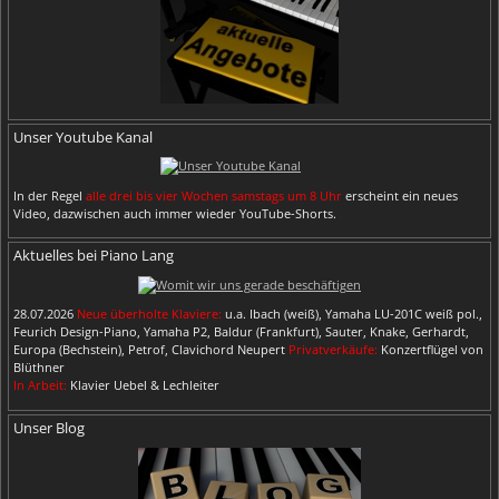
Unser Youtube Kanal
In der Regel
alle drei bis vier Wochen samstags um 8 Uhr
erscheint ein neues
Video, dazwischen auch immer wieder YouTube-Shorts.
Aktuelles bei Piano Lang
28.07.2026
Neue überholte Klaviere:
u.a. Ibach (weiß), Yamaha LU-201C weiß pol.,
Feurich Design-Piano, Yamaha P2, Baldur (Frankfurt), Sauter, Knake, Gerhardt,
Europa (Bechstein), Petrof, Clavichord Neupert
Privatverkäufe:
Konzertflügel von
Blüthner
In Arbeit:
Klavier Uebel & Lechleiter
Unser Blog