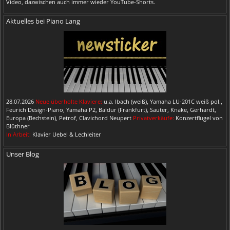
Video, dazwischen auch immer wieder YouTube-Shorts.
Aktuelles bei Piano Lang
28.07.2026
Neue überholte Klaviere:
u.a. Ibach (weiß), Yamaha LU-201C weiß pol.,
Feurich Design-Piano, Yamaha P2, Baldur (Frankfurt), Sauter, Knake, Gerhardt,
Europa (Bechstein), Petrof, Clavichord Neupert
Privatverkäufe:
Konzertflügel von
Blüthner
In Arbeit:
Klavier Uebel & Lechleiter
Unser Blog