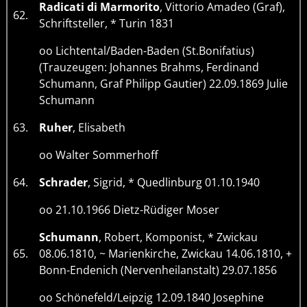
Radicati di Marmorito
, Vittorio Amadeo (Graf),
62.
Schriftsteller, * Turin 1831
oo Lichtental/Baden-Baden (St.Bonifatius)
(Trauzeugen: Johannes Brahms, Ferdinand
Schumann, Graf Philipp Gautier) 22.09.1869 Julie
Schumann
63.
Ruher
, Elisabeth
oo Walter Sommerhoff
64.
Schrader
, Sigrid, * Quedlinburg 01.10.1940
oo 21.10.1966 Dietz-Rüdiger Moser
Schumann
, Robert, Komponist, * Zwickau
65.
08.06.1810, ~ Marienkirche, Zwickau 14.06.1810, +
Bonn-Endenich (Nervenheilanstalt) 29.07.1856
oo Schönefeld/Leipzig 12.09.1840 Josephine