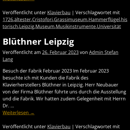
Veröffentlicht unter
Klavierbau
|
Verschlagwortet mit
1726
,
ältester
,
Cristofori
,
Grassimuseum
,
Hammerflügel
,
his
torisch
,
Leipzig
,
Museum
,
Musikinstrumente
,
Universität
Blüthner Leipzig
Veröffentlicht am
26. Februar 2023
von
Admin Stefan
Lang
Besuch der Fabrik Februar 2023 Im Februar 2023
besuchte ich mit Kunden die Fabrik des
Klavierherstellers Blüthner in Leipzig. Herr Neubauer
von der Firma Blüthner führte uns durch die Ausstellung
und die Fabrik. Wir hatten zudem Gelegenheit mit Herrn
Dr.
…
Weiterlesen →
Veröffentlicht unter
Klavierbau
|
Verschlagwortet mit