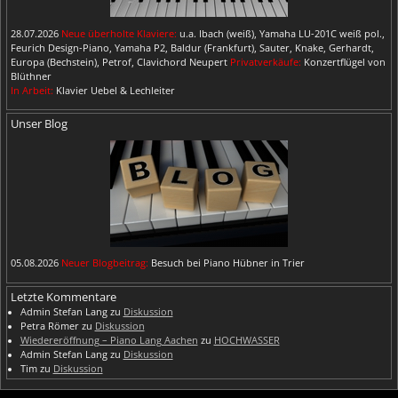
28.07.2026
Neue überholte Klaviere:
u.a. Ibach (weiß), Yamaha LU-201C weiß pol.,
Feurich Design-Piano, Yamaha P2, Baldur (Frankfurt), Sauter, Knake, Gerhardt,
Europa (Bechstein), Petrof, Clavichord Neupert
Privatverkäufe:
Konzertflügel von
Blüthner
In Arbeit:
Klavier Uebel & Lechleiter
Unser Blog
05.08.2026
Neuer Blogbeitrag:
Besuch bei Piano Hübner in Trier
Letzte Kommentare
Admin Stefan Lang
zu
Diskussion
Petra Römer
zu
Diskussion
Wiedereröffnung – Piano Lang Aachen
zu
HOCHWASSER
Admin Stefan Lang
zu
Diskussion
Tim
zu
Diskussion