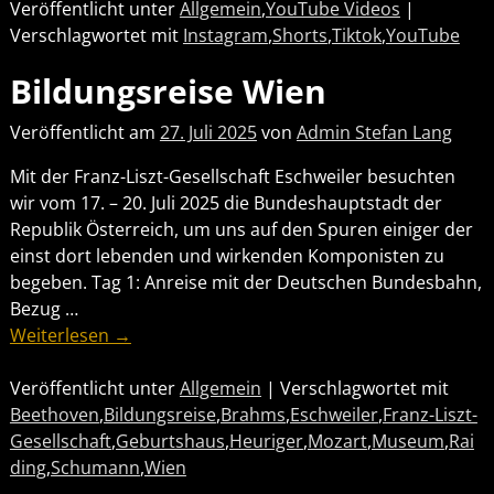
Veröffentlicht unter
Allgemein
,
YouTube Videos
|
Verschlagwortet mit
Instagram
,
Shorts
,
Tiktok
,
YouTube
Bildungsreise Wien
Veröffentlicht am
27. Juli 2025
von
Admin Stefan Lang
Mit der Franz-Liszt-Gesellschaft Eschweiler besuchten
wir vom 17. – 20. Juli 2025 die Bundeshauptstadt der
Republik Österreich, um uns auf den Spuren einiger der
einst dort lebenden und wirkenden Komponisten zu
begeben. Tag 1: Anreise mit der Deutschen Bundesbahn,
Bezug
…
Weiterlesen →
Veröffentlicht unter
Allgemein
|
Verschlagwortet mit
Beethoven
,
Bildungsreise
,
Brahms
,
Eschweiler
,
Franz-Liszt-
Gesellschaft
,
Geburtshaus
,
Heuriger
,
Mozart
,
Museum
,
Rai
ding
,
Schumann
,
Wien