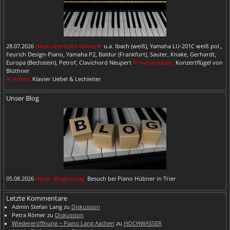
28.07.2026
Neue überholte Klaviere:
u.a. Ibach (weiß), Yamaha LU-201C weiß pol.,
Feurich Design-Piano, Yamaha P2, Baldur (Frankfurt), Sauter, Knake, Gerhardt,
Europa (Bechstein), Petrof, Clavichord Neupert
Privatverkäufe:
Konzertflügel von
Blüthner
In Arbeit:
Klavier Uebel & Lechleiter
Unser Blog
05.08.2026
Neuer Blogbeitrag:
Besuch bei Piano Hübner in Trier
Letzte Kommentare
Admin Stefan Lang
zu
Diskussion
Petra Römer
zu
Diskussion
Wiedereröffnung – Piano Lang Aachen
zu
HOCHWASSER