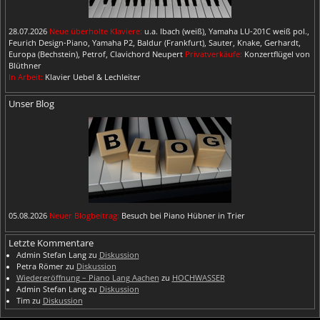
28.07.2026
Neue überholte Klaviere:
u.a. Ibach (weiß), Yamaha LU-201C weiß pol.,
Feurich Design-Piano, Yamaha P2, Baldur (Frankfurt), Sauter, Knake, Gerhardt,
Europa (Bechstein), Petrof, Clavichord Neupert
Privatverkäufe:
Konzertflügel von
Blüthner
In Arbeit:
Klavier Uebel & Lechleiter
Unser Blog
05.08.2026
Neuer Blogbeitrag:
Besuch bei Piano Hübner in Trier
Letzte Kommentare
Admin Stefan Lang
zu
Diskussion
Petra Römer
zu
Diskussion
Wiedereröffnung – Piano Lang Aachen
zu
HOCHWASSER
Admin Stefan Lang
zu
Diskussion
Tim
zu
Diskussion