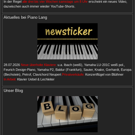
In der Regel
alle drei bis vier Wochen samstags um 8 Uhr
erscheint ein neues Video,
dazwischen auch immer wieder YouTube-Shorts.
Aktuelles bei Piano Lang
28.07.2026
Neue überholte Klaviere:
u.a. Ibach (weiß), Yamaha LU-201C weiß pol.,
Feurich Design-Piano, Yamaha P2, Baldur (Frankfurt), Sauter, Knake, Gerhardt, Europa
(Bechstein), Petrof, Clavichord Neupert
Privatverkäufe:
Konzertflügel von Blüthner
In Arbeit:
Klavier Uebel & Lechleiter
Unser Blog