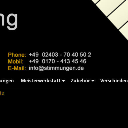
ungen
Meisterwerkstatt
Zubehör
Verschieden
te
→
Knauss Konzertklavier