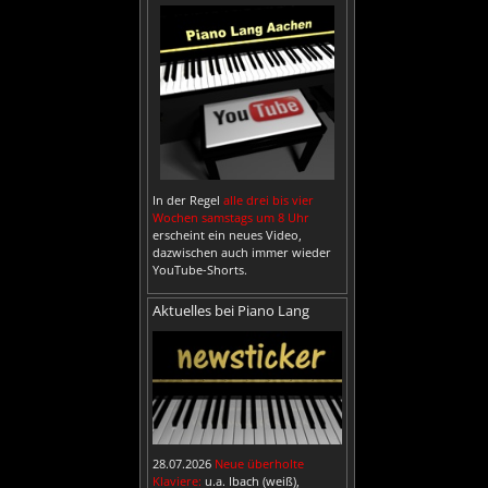
In der Regel
alle drei bis vier
Wochen samstags um 8 Uhr
erscheint ein neues Video,
dazwischen auch immer wieder
YouTube-Shorts.
Aktuelles bei Piano Lang
28.07.2026
Neue überholte
Klaviere:
u.a. Ibach (weiß),