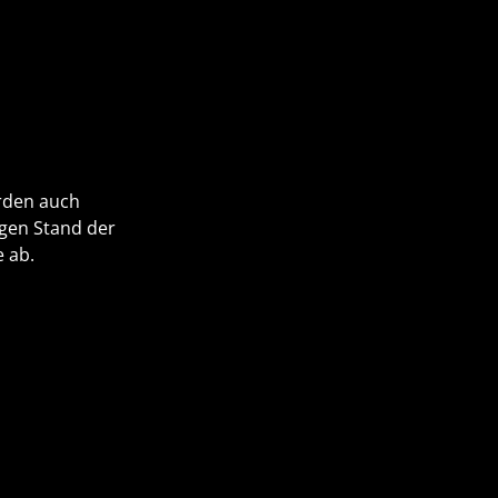
rden auch
igen Stand der
e ab.