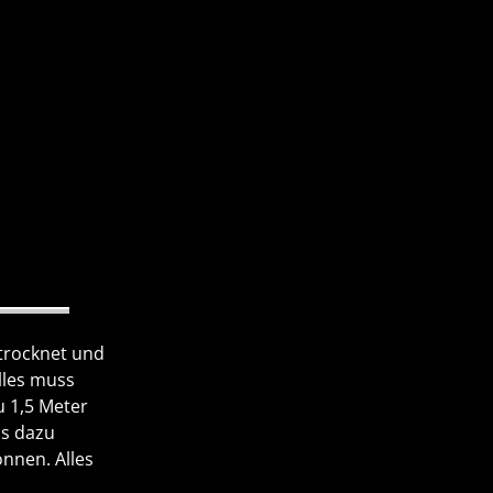
etrocknet und
lles muss
u 1,5 Meter
ss dazu
nnen. Alles