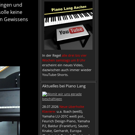
ringen und
olle keine
en Gewissens
In der Regel
alle drei bis vier
Wochen samstags um 8 Uhr
erscheint ein neues Video,
dazwischen auch immer wieder
YouTube-Shorts.
Aktuelles bei Piano Lang
28.07.2026
Neue überholte
Klaviere:
u.a. Ibach (weiß),
Yamaha LU-201C weiß pol.,
Feurich Design-Piano, Yamaha
P2, Baldur (Frankfurt), Sauter,
Knake, Gerhardt, Europa