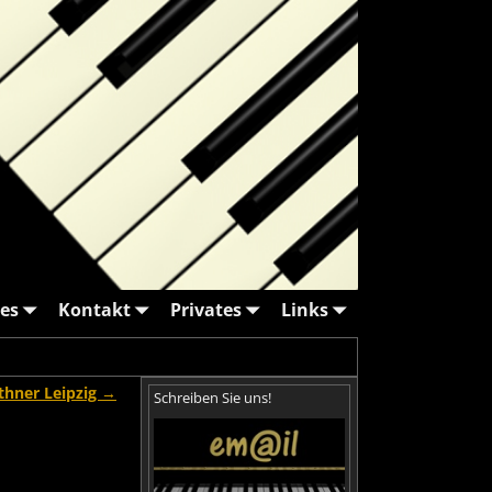
es
Kontakt
Privates
Links
thner Leipzig
→
Schreiben Sie uns!