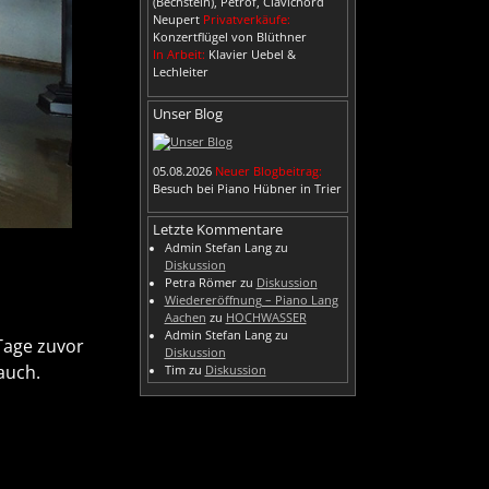
(Bechstein), Petrof, Clavichord
Neupert
Privatverkäufe:
Konzertflügel von Blüthner
In Arbeit:
Klavier Uebel &
Lechleiter
Unser Blog
05.08.2026
Neuer Blogbeitrag:
Besuch bei Piano Hübner in Trier
Letzte Kommentare
Admin Stefan Lang
zu
Diskussion
Petra Römer
zu
Diskussion
Wiedereröffnung – Piano Lang
Aachen
zu
HOCHWASSER
Admin Stefan Lang
zu
Tage zuvor
Diskussion
auch.
Tim
zu
Diskussion