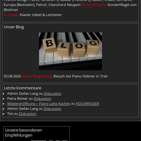
Europa (Bechstein), Petrof, Clavichord Neupert
Privatverkäufe:
Konzertflügel von
Blüthner
In Arbeit:
Klavier Uebel & Lechleiter
Unser Blog
05.08.2026
Neuer Blogbeitrag:
Besuch bei Piano Hübner in Trier
Letzte Kommentare
Admin Stefan Lang
zu
Diskussion
Petra Römer
zu
Diskussion
Wiedereröffnung – Piano Lang Aachen
zu
HOCHWASSER
Admin Stefan Lang
zu
Diskussion
Tim
zu
Diskussion
Unsere besonderen
Empfehlungen