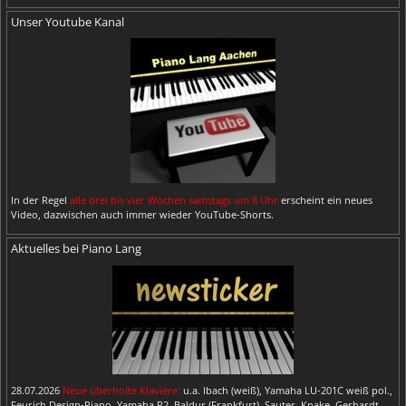
Unser Youtube Kanal
In der Regel
alle drei bis vier Wochen samstags um 8 Uhr
erscheint ein neues
Video, dazwischen auch immer wieder YouTube-Shorts.
Aktuelles bei Piano Lang
28.07.2026
Neue überholte Klaviere:
u.a. Ibach (weiß), Yamaha LU-201C weiß pol.,
Feurich Design-Piano, Yamaha P2, Baldur (Frankfurt), Sauter, Knake, Gerhardt,