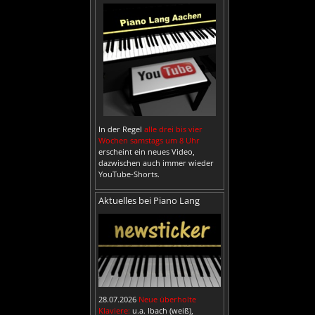
In der Regel
alle drei bis vier
Wochen samstags um 8 Uhr
erscheint ein neues Video,
dazwischen auch immer wieder
YouTube-Shorts.
Aktuelles bei Piano Lang
28.07.2026
Neue überholte
Klaviere:
u.a. Ibach (weiß),