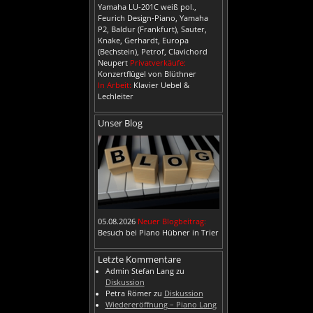
Yamaha LU-201C weiß pol.,
Feurich Design-Piano, Yamaha
P2, Baldur (Frankfurt), Sauter,
Knake, Gerhardt, Europa
(Bechstein), Petrof, Clavichord
Neupert
Privatverkäufe:
Konzertflügel von Blüthner
In Arbeit:
Klavier Uebel &
Lechleiter
Unser Blog
05.08.2026
Neuer Blogbeitrag:
Besuch bei Piano Hübner in Trier
Letzte Kommentare
Admin Stefan Lang
zu
Diskussion
Petra Römer
zu
Diskussion
Wiedereröffnung – Piano Lang