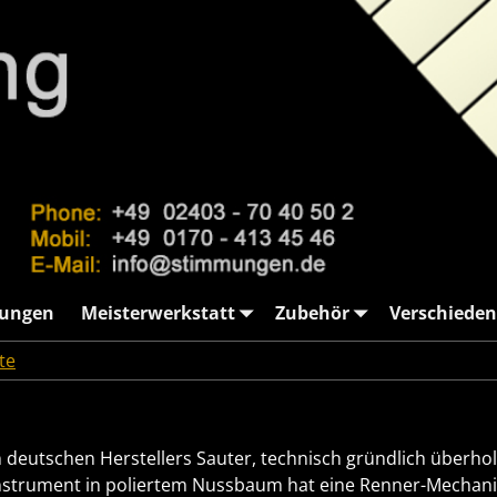
ungen
Meisterwerkstatt
Zubehör
Verschieden
te
→
Sauter-Nussbaum-poliert
deutschen Herstellers Sauter, technisch gründlich überho
nstrument in poliertem Nussbaum hat eine Renner-Mechanik