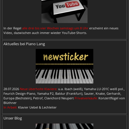
In der Regel
alle drei bis vier Wochen samstags um 8 Uhr
erscheint ein neues
Video, dazwischen auch immer wieder YouTube-Shorts.
Aktuelles bei Piano Lang
28.07.2026
Neue überholte Klaviere:
u.a. Ibach (weiß), Yamaha LU-201C weiß pol.,
Feurich Design-Piano, Yamaha P2, Baldur (Frankfurt), Sauter, Knake, Gerhardt,
Europa (Bechstein), Petrof, Clavichord Neupert
Privatverkäufe:
Konzertflügel von
Blüthner
In Arbeit:
Klavier Uebel & Lechleiter
Unser Blog