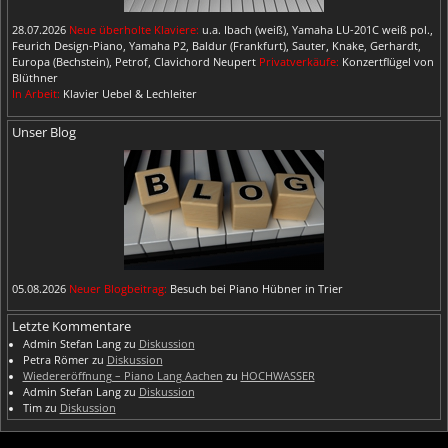
28.07.2026
Neue überholte Klaviere:
u.a. Ibach (weiß), Yamaha LU-201C weiß pol.,
Feurich Design-Piano, Yamaha P2, Baldur (Frankfurt), Sauter, Knake, Gerhardt,
Europa (Bechstein), Petrof, Clavichord Neupert
Privatverkäufe:
Konzertflügel von
Blüthner
In Arbeit:
Klavier Uebel & Lechleiter
Unser Blog
05.08.2026
Neuer Blogbeitrag:
Besuch bei Piano Hübner in Trier
Letzte Kommentare
Admin Stefan Lang
zu
Diskussion
Petra Römer
zu
Diskussion
Wiedereröffnung – Piano Lang Aachen
zu
HOCHWASSER
Admin Stefan Lang
zu
Diskussion
Tim
zu
Diskussion