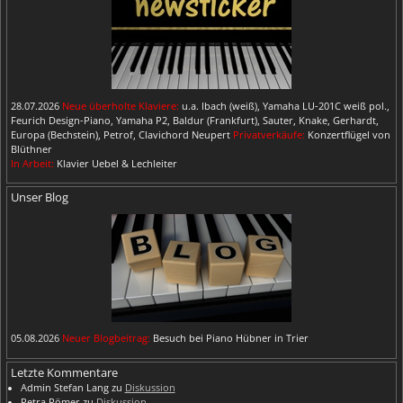
28.07.2026
Neue überholte Klaviere:
u.a. Ibach (weiß), Yamaha LU-201C weiß pol.,
Feurich Design-Piano, Yamaha P2, Baldur (Frankfurt), Sauter, Knake, Gerhardt,
Europa (Bechstein), Petrof, Clavichord Neupert
Privatverkäufe:
Konzertflügel von
Blüthner
In Arbeit:
Klavier Uebel & Lechleiter
Unser Blog
05.08.2026
Neuer Blogbeitrag:
Besuch bei Piano Hübner in Trier
Letzte Kommentare
Admin Stefan Lang
zu
Diskussion
Petra Römer
zu
Diskussion