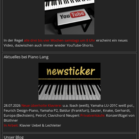
In der Regel
alle drei bis vier Wochen samstags um 8 Uhr
erscheint ein neues
Video, dazwischen auch immer wieder YouTube-Shorts.
Aktuelles bei Piano Lang
28.07.2026
Neue überholte Klaviere:
u.a. Ibach (weiß), Yamaha LU-201C weiß pol.,
Feurich Design-Piano, Yamaha P2, Baldur (Frankfurt), Sauter, Knake, Gerhardt,
Europa (Bechstein), Petrof, Clavichord Neupert
Privatverkäufe:
Konzertflügel von
Blüthner
In Arbeit:
Klavier Uebel & Lechleiter
Unser Blog