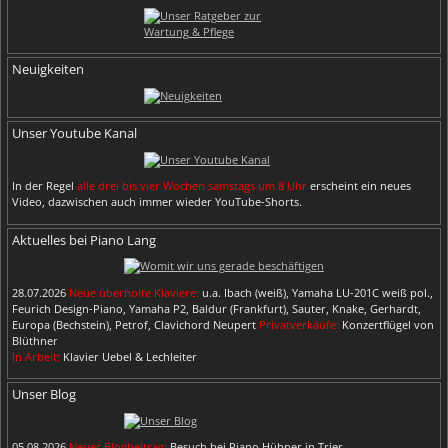
Neuigkeiten
Unser Youtube Kanal
In der Regel
alle drei bis vier Wochen samstags um 8 Uhr
erscheint ein neues
Video, dazwischen auch immer wieder YouTube-Shorts.
Aktuelles bei Piano Lang
28.07.2026
Neue überholte Klaviere:
u.a. Ibach (weiß), Yamaha LU-201C weiß pol.,
Feurich Design-Piano, Yamaha P2, Baldur (Frankfurt), Sauter, Knake, Gerhardt,
Europa (Bechstein), Petrof, Clavichord Neupert
Privatverkäufe:
Konzertflügel von
Blüthner
In Arbeit:
Klavier Uebel & Lechleiter
Unser Blog
05.08.2026
Neuer Blogbeitrag:
Besuch bei Piano Hübner in Trier