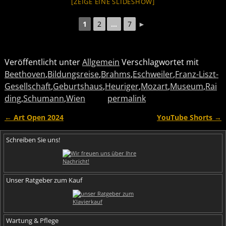
[ZEIGE EINE SLIDESHOW]
1
2
...
7
►
Veröffentlicht unter
Allgemein
Verschlagwortet mit
Beethoven
,
Bildungsreise
,
Brahms
,
Eschweiler
,
Franz-Liszt-
Gesellschaft
,
Geburtshaus
,
Heuriger
,
Mozart
,
Museum
,
Rai
ding
,
Schumann
,
Wien
permalink
←
Art Open 2024
YouTube Shorts
→
Artikelnavigation
Schreiben Sie uns!
Unser Ratgeber zum Kauf
Wartung & Pflege