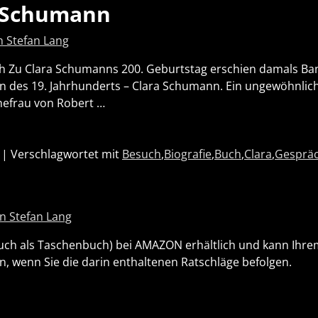
a Schumann
 Stefan Lang
lich Zu Clara Schumanns 200. Geburtstag erschien damals Ba
in des 19. Jahrhunderts – Clara Schumann. Ein ungewöhnlic
Ehefrau von Robert
…
|
Verschlagwortet mit
Besuch
,
Biografie
,
Buch
,
Clara
,
Gesprä
n Stefan Lang
 auch als Taschenbuch) bei AMAZON erhältlich und kann Ihre
n, wenn Sie die darin enthaltenen Ratschläge befolgen.