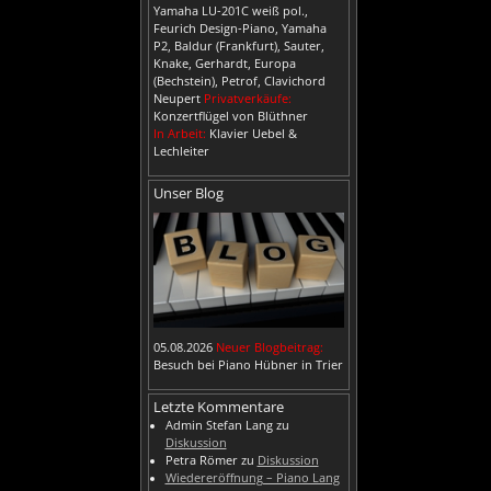
Yamaha LU-201C weiß pol.,
Feurich Design-Piano, Yamaha
P2, Baldur (Frankfurt), Sauter,
Knake, Gerhardt, Europa
(Bechstein), Petrof, Clavichord
Neupert
Privatverkäufe:
Konzertflügel von Blüthner
In Arbeit:
Klavier Uebel &
Lechleiter
Unser Blog
05.08.2026
Neuer Blogbeitrag:
Besuch bei Piano Hübner in Trier
Letzte Kommentare
Admin Stefan Lang
zu
Diskussion
Petra Römer
zu
Diskussion
Wiedereröffnung – Piano Lang