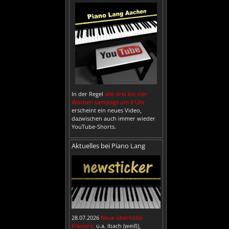
In der Regel
alle drei bis vier
Wochen samstags um 8 Uhr
erscheint ein neues Video,
dazwischen auch immer wieder
YouTube-Shorts.
Aktuelles bei Piano Lang
28.07.2026
Neue überholte
Klaviere:
u.a. Ibach (weiß),