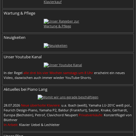
Wartung & Pflege
Neuigkeiten
Unser Youtube Kanal
In der Regel
alle drei bis vier Wochen samstags um 8 Uhr
erscheint ein neues
Video, dazwischen auch immer wieder YouTube-Shorts.
Aktuelles bei Piano Lang
28.07.2026
Neue überholte Klaviere:
u.a. Ibach (weiß), Yamaha LU-201C weiß pol.,
Feurich Design-Piano, Yamaha P2, Baldur (Frankfurt), Sauter, Knake, Gerhardt,
Europa (Bechstein), Petrof, Clavichord Neupert
Privatverkäufe:
Konzertflügel von
Blüthner
In Arbeit:
Klavier Uebel & Lechleiter