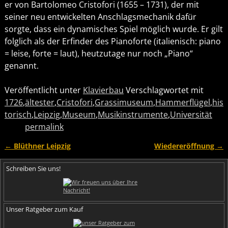
er von Bartolomeo Cristofori (1655 – 1731), der mit
seiner neu entwickelten Anschlagsmechanik dafür
sorgte, dass ein dynamisches Spiel möglich wurde. Er gilt
folglich als der Erfinder des Pianoforte (italienisch: piano
= leise, forte = laut), heutzutage nur noch „Piano“
genannt.
Veröffentlicht unter
Klavierbau
Verschlagwortet mit
1726
,
ältester
,
Cristofori
,
Grassimuseum
,
Hammerflügel
,
his
torisch
,
Leipzig
,
Museum
,
Musikinstrumente
,
Universität
permalink
←
Blüthner Leipzig
Wiedereröffnung
→
Artikelnavigation
Schreiben Sie uns!
Unser Ratgeber zum Kauf