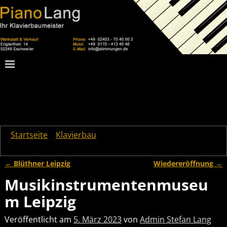
Startseite
→
Klavierbau
→
Musikinstrumentenmuseum
Leipzig
←
Blüthner Leipzig
Wiedereröffnung
→
Artikelnavigation
Musikinstrumentenmuseu
m Leipzig
Veröffentlicht am
5. März 2023
von
Admin Stefan Lang