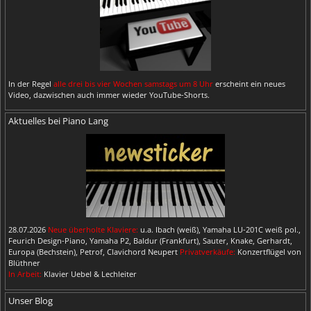
In der Regel
alle drei bis vier Wochen samstags um 8 Uhr
erscheint ein neues
Video, dazwischen auch immer wieder YouTube-Shorts.
Aktuelles bei Piano Lang
28.07.2026
Neue überholte Klaviere:
u.a. Ibach (weiß), Yamaha LU-201C weiß pol.,
Feurich Design-Piano, Yamaha P2, Baldur (Frankfurt), Sauter, Knake, Gerhardt,
Europa (Bechstein), Petrof, Clavichord Neupert
Privatverkäufe:
Konzertflügel von
Blüthner
In Arbeit:
Klavier Uebel & Lechleiter
Unser Blog