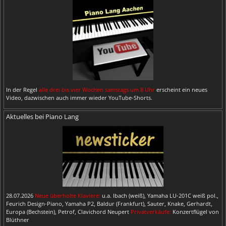
In der Regel
alle drei bis vier Wochen samstags um 8 Uhr
erscheint ein neues
Video, dazwischen auch immer wieder YouTube-Shorts.
Aktuelles bei Piano Lang
28.07.2026
Neue überholte Klaviere:
u.a. Ibach (weiß), Yamaha LU-201C weiß pol.,
Feurich Design-Piano, Yamaha P2, Baldur (Frankfurt), Sauter, Knake, Gerhardt,
Europa (Bechstein), Petrof, Clavichord Neupert
Privatverkäufe:
Konzertflügel von
Blüthner