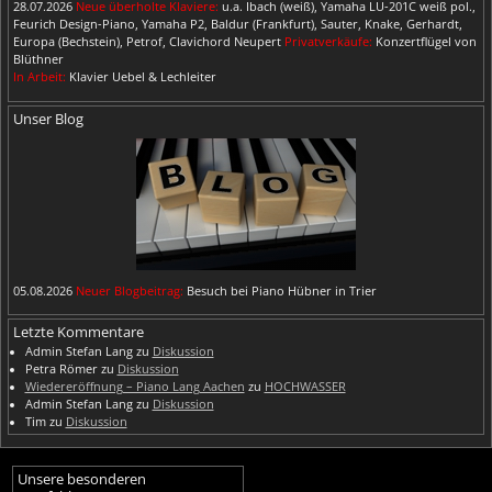
28.07.2026
Neue überholte Klaviere:
u.a. Ibach (weiß), Yamaha LU-201C weiß pol.,
Feurich Design-Piano, Yamaha P2, Baldur (Frankfurt), Sauter, Knake, Gerhardt,
Europa (Bechstein), Petrof, Clavichord Neupert
Privatverkäufe:
Konzertflügel von
Blüthner
In Arbeit:
Klavier Uebel & Lechleiter
Unser Blog
05.08.2026
Neuer Blogbeitrag:
Besuch bei Piano Hübner in Trier
Letzte Kommentare
Admin Stefan Lang
zu
Diskussion
Petra Römer
zu
Diskussion
Wiedereröffnung – Piano Lang Aachen
zu
HOCHWASSER
Admin Stefan Lang
zu
Diskussion
Tim
zu
Diskussion
Unsere besonderen