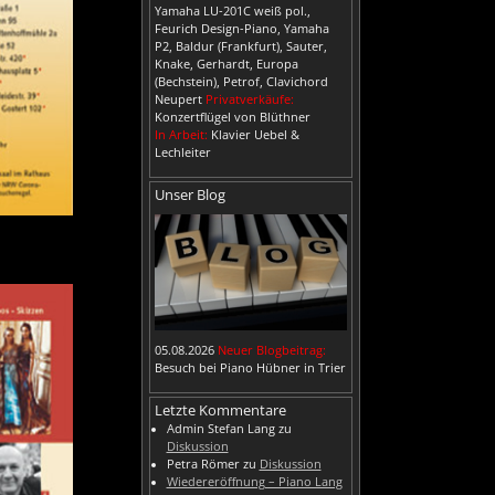
Yamaha LU-201C weiß pol.,
Feurich Design-Piano, Yamaha
P2, Baldur (Frankfurt), Sauter,
Knake, Gerhardt, Europa
(Bechstein), Petrof, Clavichord
Neupert
Privatverkäufe:
Konzertflügel von Blüthner
In Arbeit:
Klavier Uebel &
Lechleiter
Unser Blog
05.08.2026
Neuer Blogbeitrag:
Besuch bei Piano Hübner in Trier
Letzte Kommentare
Admin Stefan Lang
zu
Diskussion
Petra Römer
zu
Diskussion
Wiedereröffnung – Piano Lang