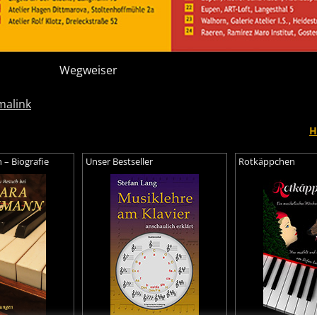
Wegweiser
malink
H
– Biografie
Unser Bestseller
Rotkäppchen