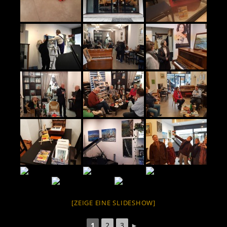
[ZEIGE EINE SLIDESHOW]
1
2
3
►