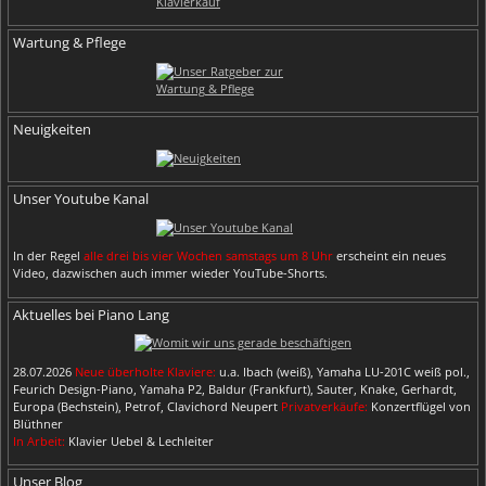
Wartung & Pflege
Neuigkeiten
Unser Youtube Kanal
In der Regel
alle drei bis vier Wochen samstags um 8 Uhr
erscheint ein neues
Video, dazwischen auch immer wieder YouTube-Shorts.
Aktuelles bei Piano Lang
28.07.2026
Neue überholte Klaviere:
u.a. Ibach (weiß), Yamaha LU-201C weiß pol.,
Feurich Design-Piano, Yamaha P2, Baldur (Frankfurt), Sauter, Knake, Gerhardt,
Europa (Bechstein), Petrof, Clavichord Neupert
Privatverkäufe:
Konzertflügel von
Blüthner
In Arbeit:
Klavier Uebel & Lechleiter
Unser Blog