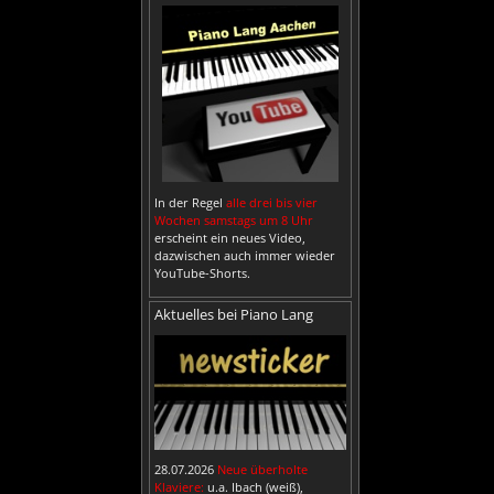
In der Regel
alle drei bis vier
Wochen samstags um 8 Uhr
erscheint ein neues Video,
dazwischen auch immer wieder
YouTube-Shorts.
Aktuelles bei Piano Lang
28.07.2026
Neue überholte
Klaviere:
u.a. Ibach (weiß),