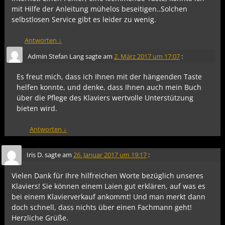
mit Hilfe der Anleitung mühelos beseitigen..Solchen
selbstlosen Service gibt es leider zu wenig.
Antworten
↓
Admin Stefan Lang
sagte am
2. März 2017 um 17:07
:
Es freut mich, dass ich Ihnen mit der hängenden Taste
helfen konnte, und denke, dass Ihnen auch mein Buch
über die Pflege des Klaviers wertvolle Unterstützung
bieten wird.
Antworten
↓
Iris D.
sagte am
26. Januar 2017 um 19:17
:
Vielen Dank für Ihre hilfreichen Worte bezüglich unseres
Klaviers! Sie können einem Laien gut erklären, auf was es
bei einem Klavierverkauf ankommt! Und man merkt dann
doch schnell, dass nichts über einen Fachmann geht!
Herzliche Grüße.