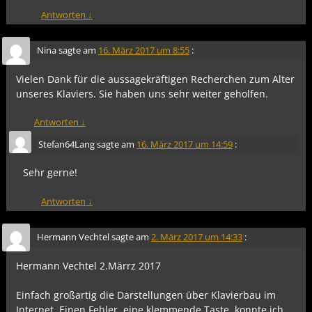
Antworten
↓
Nina
sagte am
16. März 2017 um 8:55
:
Vielen Dank für die aussagekräftigen Recherchen zum Alter
unseres Klaviers. Sie haben uns sehr weiter geholfen.
Antworten
↓
Stefan64Lang
sagte am
16. März 2017 um 14:59
:
Sehr gerne!
Antworten
↓
Hermann Vechtel
sagte am
2. März 2017 um 14:33
:
Hermann Vechtel 2.Märrz 2017
Einfach großartig die Darstellungen über Klavierbau im
Internet. Einen Fehler, eine klemmende Taste, konnte ich