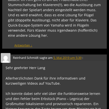
Stummschaltung bei Klavieren(!!), wo die Auslösung zum
Nachteil der Spielart anders eingestellt werden muss.
Und es wird erwähnt, dass es eine Lösung für Flügel
gibt (doppelte Auslösung), nicht aber für Klaviere. Das
Quick-Escape-System von Yamaha wird in Flügeln
verwendet. Fürs Klavier muss irgendwann (hoffentlich)
eine andere Lösung her.
Antworten
↓
Reinhard Schmidt
sagte am
5. Mai 2019 um 5:39
:
Sehr geehrter Herr Lang
Allerherzlichsten Dank für ihre informativen und
kurzweiligen Videos auf YouTube.
Ich konnte dabei sehr viel über die Funktionsweise lernen
und den Fehler beim Erbstück (Piano – Legnica) der
Großmutter lokalisieren und provisorisch reparieren. Ein
kleiner Sprung in der Taste knapp vor dem Bleieinsatz hat