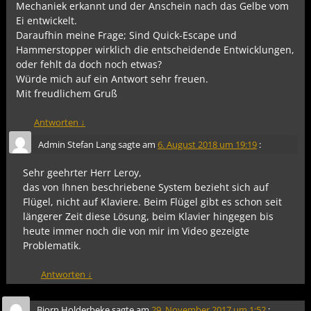
Mechaniek erkannt und der Anschein nach das Gelbe vom
Ei entwickelt.
Daraufhin meine Frage; Sind Quick-Escape und
Hammerstopper wirklich die entscheidende Entwicklungen,
oder fehlt da doch noch etwas?
Würde mich auf ein Antwort sehr freuen.
Mit freudlichem Gruß
Antworten
↓
Admin Stefan Lang
sagte am
6. August 2018 um 19:19
:
Sehr geehrter Herr Leroy,
das von Ihnen beschriebene System bezieht sich auf
Flügel, nicht auf Klaviere. Beim Flügel gibt es schon seit
längerer Zeit diese Lösung, beim Klavier hingegen bis
heute immer noch die von mir im Video gezeigte
Problematik.
Antworten
↓
Bjorn Holderbeke
sagte am
29. November 2017 um 1:52
: