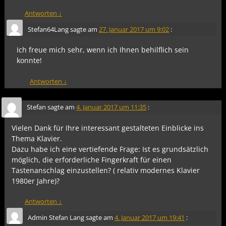
Antworten
↓
Stefan64Lang
sagte am
27. Januar 2017 um 9:02
:
Ich freue mich sehr, wenn ich Ihnen behilflich sein
konnte!
Antworten
↓
Stefan
sagte am
4. Januar 2017 um 11:35
:
Vielen Dank für Ihre interessant gestalteten Einblicke ins
Thema Klavier.
Dazu habe ich eine vertiefende Frage: Ist es grundsätzlich
möglich, die erforderliche Fingerkraft für einen
Tastenanschlag einzustellen? ( relativ modernes Klavier
1980er Jahre)?
Antworten
↓
Admin Stefan Lang
sagte am
4. Januar 2017 um 19:41
: