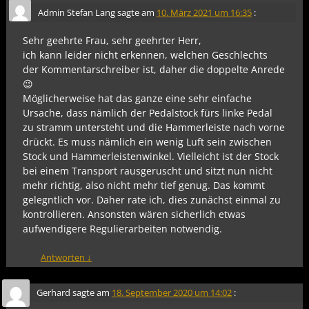
Admin Stefan Lang
sagte am
10. März 2021 um 16:35
:
Sehr geehrte Frau, sehr geehrter Herr,
ich kann leider nicht erkennen, welchen Geschlechts
der Kommentarschreiber ist, daher die doppelte Anrede
😉
Möglicherweise hat das ganze eine sehr einfache
Ursache, dass nämlich der Pedalstock fürs linke Pedal
zu stramm untersteht und die Hammerleiste nach vorne
drückt. Es muss nämlich ein wenig Luft sein zwischen
Stock und Hammerleistenwinkel. Vielleicht ist der Stock
bei einem Transport rausgeruscht und sitzt nun nicht
mehr richtig, also nicht mehr tief genug. Das kommt
gelegntlich vor. Daher rate ich, dies zunächst einmal zu
kontrollieren. Ansonsten wären sicherlich etwas
aufwendigere Regulierarbeiten notwendig.
Antworten
↓
Gerhard
sagte am
18. September 2020 um 14:02
: