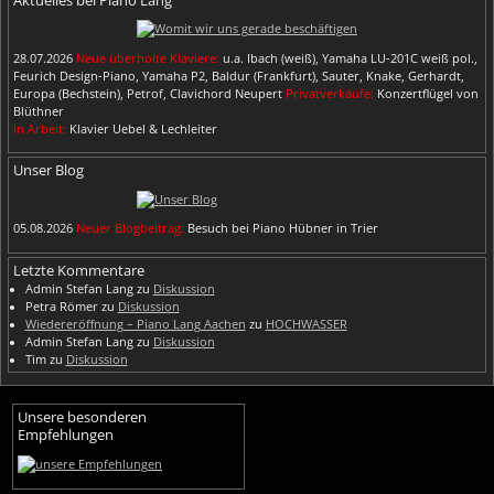
28.07.2026
Neue überholte Klaviere:
u.a. Ibach (weiß), Yamaha LU-201C weiß pol.,
Feurich Design-Piano, Yamaha P2, Baldur (Frankfurt), Sauter, Knake, Gerhardt,
Europa (Bechstein), Petrof, Clavichord Neupert
Privatverkäufe:
Konzertflügel von
Blüthner
In Arbeit:
Klavier Uebel & Lechleiter
Unser Blog
05.08.2026
Neuer Blogbeitrag:
Besuch bei Piano Hübner in Trier
Letzte Kommentare
Admin Stefan Lang
zu
Diskussion
Petra Römer
zu
Diskussion
Wiedereröffnung – Piano Lang Aachen
zu
HOCHWASSER
Admin Stefan Lang
zu
Diskussion
Tim
zu
Diskussion
Unsere besonderen
Empfehlungen