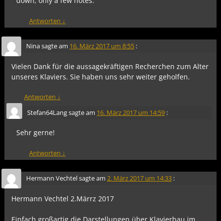
down, only a few notes.
Antworten
↓
Nina
sagte am
16. März 2017 um 8:55
:
Vielen Dank für die aussagekräftigen Recherchen zum Alter
unseres Klaviers. Sie haben uns sehr weiter geholfen.
Antworten
↓
Stefan64Lang
sagte am
16. März 2017 um 14:59
:
Sehr gerne!
Antworten
↓
Hermann Vechtel
sagte am
2. März 2017 um 14:33
:
Hermann Vechtel 2.Märrz 2017
Einfach großartig die Darstellungen über Klavierbau im