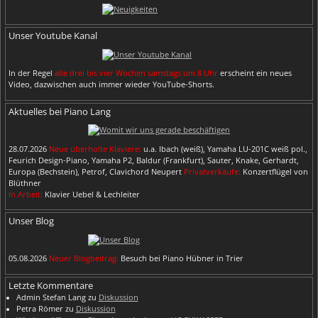
Unser Youtube Kanal
In der Regel
alle drei bis vier Wochen samstags um 8 Uhr
erscheint ein neues
Video, dazwischen auch immer wieder YouTube-Shorts.
Aktuelles bei Piano Lang
28.07.2026
Neue überholte Klaviere:
u.a. Ibach (weiß), Yamaha LU-201C weiß pol.,
Feurich Design-Piano, Yamaha P2, Baldur (Frankfurt), Sauter, Knake, Gerhardt,
Europa (Bechstein), Petrof, Clavichord Neupert
Privatverkäufe:
Konzertflügel von
Blüthner
In Arbeit:
Klavier Uebel & Lechleiter
Unser Blog
05.08.2026
Neuer Blogbeitrag:
Besuch bei Piano Hübner in Trier
Letzte Kommentare
Admin Stefan Lang
zu
Diskussion
Petra Römer
zu
Diskussion