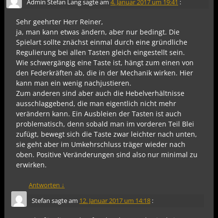
Admin Stefan Lang
sagte am
4. Januar 2017 um 19:41
:
Sehr geehrter Herr Reiner,
ja, man kann etwas ändern, aber nur bedingt. Die
Spielart sollte znächst einmal durch eine gründliche
Regulierung bei allen Tasten gleich eingestellt sein.
Wie schwergängig eine Taste ist, hängt zum einen von
den Federkräften ab, die in der Mechanik wirken. Hier
kann man ein wenig nachjustieren.
Zum anderen sind aber auch die Hebelverhältnisse
ausschlaggebend, die man eigentlich nicht mehr
verändern kann. Ein Ausbleien der Tasten ist auch
problematisch, denn sobald man im vorderen Teil Blei
zufügt, bewegt sich die Taste zwar leichter nach unten,
sie geht aber im Umkehrschluss träger wieder nach
oben. Positive Veränderungen sind also nur minimal zu
erwirken.
Antworten
↓
Stefan
sagte am
12. Januar 2017 um 14:18
: