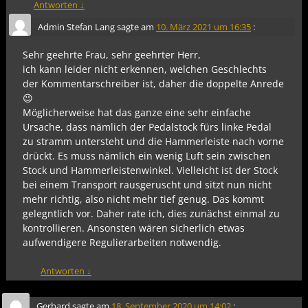
Antworten
↓
Admin Stefan Lang
sagte am
10. März 2021 um 16:35
:
Sehr geehrte Frau, sehr geehrter Herr,
ich kann leider nicht erkennen, welchen Geschlechts
der Kommentarschreiber ist, daher die doppelte Anrede
😉
Möglicherweise hat das ganze eine sehr einfache
Ursache, dass nämlich der Pedalstock fürs linke Pedal
zu stramm untersteht und die Hammerleiste nach vorne
drückt. Es muss nämlich ein wenig Luft sein zwischen
Stock und Hammerleistenwinkel. Vielleicht ist der Stock
bei einem Transport rausgeruscht und sitzt nun nicht
mehr richtig, also nicht mehr tief genug. Das kommt
gelegntlich vor. Daher rate ich, dies zunächst einmal zu
kontrollieren. Ansonsten wären sicherlich etwas
aufwendigere Regulierarbeiten notwendig.
Antworten
↓
Gerhard
sagte am
18. September 2020 um 14:02
: