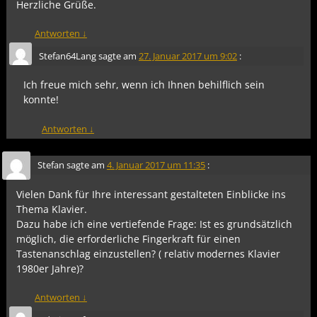
Herzliche Grüße.
Antworten
↓
Stefan64Lang
sagte am
27. Januar 2017 um 9:02
:
Ich freue mich sehr, wenn ich Ihnen behilflich sein
konnte!
Antworten
↓
Stefan
sagte am
4. Januar 2017 um 11:35
:
Vielen Dank für Ihre interessant gestalteten Einblicke ins
Thema Klavier.
Dazu habe ich eine vertiefende Frage: Ist es grundsätzlich
möglich, die erforderliche Fingerkraft für einen
Tastenanschlag einzustellen? ( relativ modernes Klavier
1980er Jahre)?
Antworten
↓