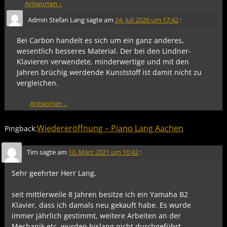
Antworten
↓
Admin Stefan Lang
sagte am
24. Juli 2026 um 17:42
:
Bei Carbon handelt es sich um ein ganz anderes,
wesentlich besseres Material. Der bei den Lindner-
Klavieren verwendete, minderwertige und mit den
Jahren brüchig werdende Kunststoff ist damit nicht zu
vergleichen.
Antworten
↓
Wiedereröffnung – Piano Lang Aachen
Pingback:
Tim
sagte am
10. März 2021 um 10:42
:
Sehr geehrter Herr Lang,
seit mittlerweile 8 Jahren besitze ich ein Yamaha B2
Klavier, dass ich damals neu gekauft habe. Es wurde
immer jährlich gestimmt, weitere Arbeiten an der
Mechanik etc. wurden bislang nicht durchgeführt.