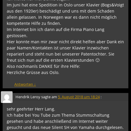
Im Juni hat eine Spedition in Oslo unser Klavier (Bogs&Voigt
aus den 1920er) beschädigt und uns mit dem Schaden
allein gelassen. In Norwegen war es dann nicht möglich
kompetente Hilfe zu finden.
Im Internet bin ich dann auf die Firma Piano Lang
gestossen.
Hier konnte man mir zwar nicht direkt helfen aber Dank ein
paar Namen/Kontakten ist unser Klavier inzwischen
repariert und steht nun bei uneserer Patentochter. Sie
freut sich nun auf die ersten Klavierstunden 🙂
Also nochmanls DANKE für ihre Hilfe:
Herzliche Grüsse aus Oslo.
Antworten
↓
Hendrik Leroy
sagte am
5. August 2018 um 18:24
:
sehr geehrter Herr Lang.
Ich habe bei You Tube zum Thema Stummschaltung
gesehen und habe anschließend im Internet weiter
gesucht und das neue Silent SH von Yamaha durchgelesen.