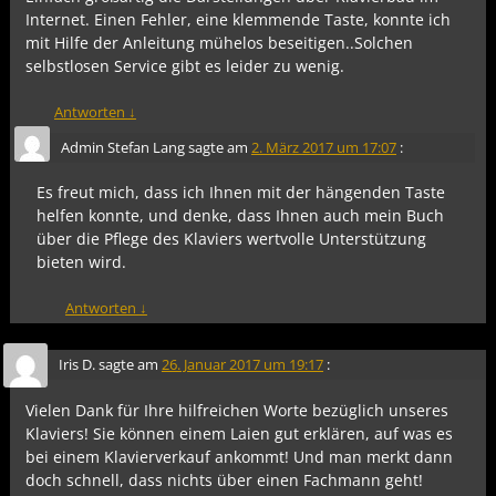
Internet. Einen Fehler, eine klemmende Taste, konnte ich
mit Hilfe der Anleitung mühelos beseitigen..Solchen
selbstlosen Service gibt es leider zu wenig.
Antworten
↓
Admin Stefan Lang
sagte am
2. März 2017 um 17:07
:
Es freut mich, dass ich Ihnen mit der hängenden Taste
helfen konnte, und denke, dass Ihnen auch mein Buch
über die Pflege des Klaviers wertvolle Unterstützung
bieten wird.
Antworten
↓
Iris D.
sagte am
26. Januar 2017 um 19:17
:
Vielen Dank für Ihre hilfreichen Worte bezüglich unseres
Klaviers! Sie können einem Laien gut erklären, auf was es
bei einem Klavierverkauf ankommt! Und man merkt dann
doch schnell, dass nichts über einen Fachmann geht!