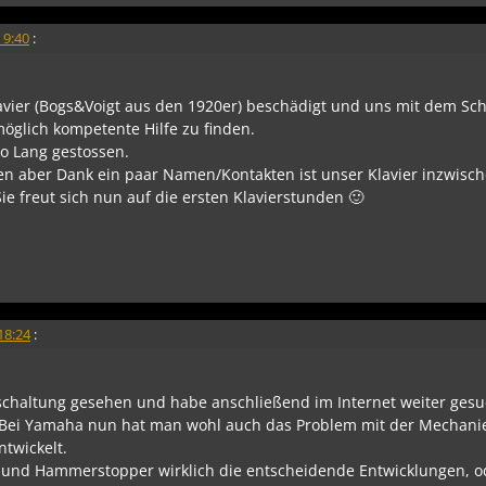
 9:40
:
Klavier (Bogs&Voigt aus den 1920er) beschädigt und uns mit dem Sc
öglich kompetente Hilfe zu finden.
no Lang gestossen.
fen aber Dank ein paar Namen/Kontakten ist unser Klavier inzwisch
ie freut sich nun auf die ersten Klavierstunden 🙂
18:24
:
haltung gesehen und habe anschließend im Internet weiter gesu
 Bei Yamaha nun hat man wohl auch das Problem mit der Mechani
twickelt.
 und Hammerstopper wirklich die entscheidende Entwicklungen, od