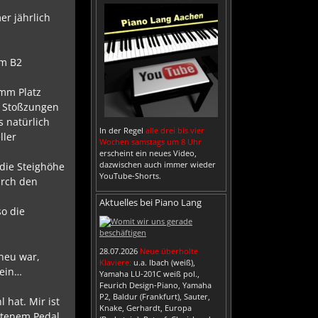
er jährlich
em B2
5mm Platz
e Stoßzungen
s natürlich
In der Regel
alle drei bis vier
ller
Wochen samstags um 8 Uhr
erscheint ein neues Video,
dazwischen auch immer wieder
 die Steighöhe
YouTube-Shorts.
urch den
Aktuelles bei Piano Lang
so die
28.07.2026
Neue überholte
 neu war,
Klaviere:
u.a. Ibach (weiß),
sein…
Yamaha LU-201C weiß pol.,
Feurich Design-Piano, Yamaha
P2, Baldur (Frankfurt), Sauter,
 hat. Mir ist
Knake, Gerhardt, Europa
retenem Pedal