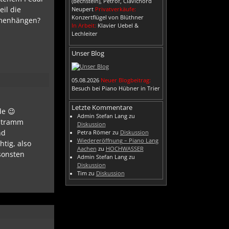
(Bechstein), Petrof, Clavichord
eil die
Neupert
Privatverkäufe:
Konzertflügel von Blüthner
ammenhängen?
In Arbeit:
Klavier Uebel &
Lechleiter
Unser Blog
05.08.2026
Neuer Blogbeitrag:
Besuch bei Piano Hübner in Trier
Letzte Kommentare
de 😉
Admin Stefan Lang
zu
 stramm
Diskussion
nd
Petra Römer
zu
Diskussion
Wiedereröffnung – Piano Lang
htig, also
Aachen
zu
HOCHWASSER
nsonsten
Admin Stefan Lang
zu
Diskussion
Tim
zu
Diskussion