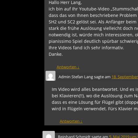
Hallo Herr Lang,
ich bin auf Ihr Youtube-Video „Stummschal
dass das von Ihnen beschriebene Problem
SH2 und SC2 gelöst sei. Als Anfänger beim 
stark die frühe Auslösung vielleicht doch 
notwendig ist, würde mich interessieren, 
pianissimo Spiel deutlich spürbar schwier
Ihre Videos fand ich sehr informativ.
Danke.
Antworten
↓
Admin Stefan Lang
sagte am
18. September
Im Video wird alles beantwortet. Und es 
bei Klavieren(!!), wo die Auslösung zum 
dass es eine Lösung für Flügel gibt (dop
wird in Flügeln verwendet. Fürs Klavier 
Antworten
↓
Reinhard Schmidt
sagte am
5. Mai 2019 um 