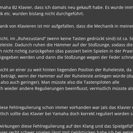
 Yamaha B2 Klavier, dass ich damals neu gekauft habe. Es wurde imm
k etc. wurden bislang nicht durchgeführt.
anik von Klavieren ist mir aufgefallen, dass die Mechanik in mein
cht, im „Ruhezustand“ (wenn keine Tasten gedrückt sind) ist ca. 
leiste. Dadurch ruhen die Hämmer auf der Stoßzunge, sodass di
nicht richtig zurückgehen (das passiert beim Spielen in der Praxi
l freigegeben werden und dann die Stoßzunge wegen der Feder schne
icht an einer zu weit hinten liegenden Position der Ruheleiste, da
beträgt, wenn der Hammer auf der Ruheleiste anliegen würde (d
 also auch geringer). Man müsste also die Tastenpiloten alle
h wieder andere Regulierungen beeinflusst, vermutlich müsste al
diese Fehlregulierung schon immer vorhanden war (als das Klavier
ntlich sollte das Klavier bei Yamaha doch korrekt reguliert worden 
swirkungen diese Fehlregulierung auf den Klang und das Spielgefühl
vier recht schwer spielen lässt (mit Geldstücken habe ich bei get