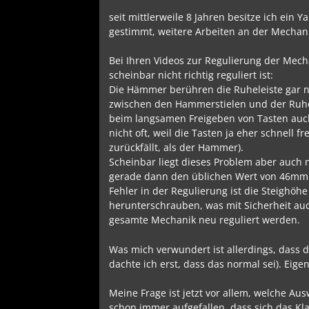
seit mittlerweile 8 Jahren besitze ich ein
gestimmt, weitere Arbeiten an der Mechani
Bei Ihren Videos zur Regulierung der Mech
scheinbar nicht richtig reguliert ist:
Die Hämmer berühren die Ruheleiste gar ni
zwischen den Hammerstielen und der Ruhe
beim langsamen Freigeben von Tasten auch 
nicht oft, weil die Tasten ja eher schnel
zurückfällt, als der Hammer).
Scheinbar liegt dieses Problem aber auch n
gerade dann den üblichen Wert von 46mm 
Fehler in der Regulierung ist die Steighöhe
herunterschrauben, was mit Sicherheit auc
gesamte Mechanik neu reguliert werden.
Was mich verwundert ist allerdings, dass 
dachte ich erst, dass das normal sei). Eige
Meine Frage ist jetzt vor allem, welche Au
schon immer aufgefallen, dass sich das Kla