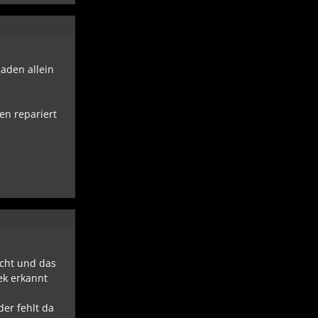
haden allein
en repariert
cht und das
ek erkannt
er fehlt da