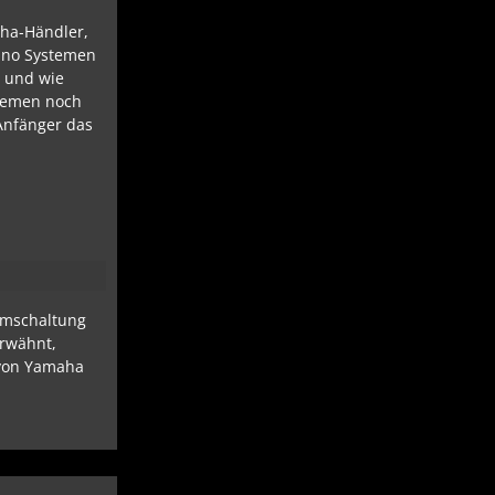
aha-Händler,
ano Systemen
t und wie
stemen noch
 Anfänger das
ummschaltung
erwähnt,
m von Yamaha