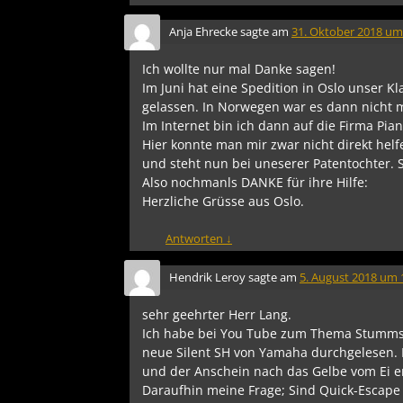
Anja Ehrecke
sagte am
31. Oktober 2018 um
Ich wollte nur mal Danke sagen!
Im Juni hat eine Spedition in Oslo unser 
gelassen. In Norwegen war es dann nicht m
Im Internet bin ich dann auf die Firma Pia
Hier konnte man mir zwar nicht direkt hel
und steht nun bei uneserer Patentochter. S
Also nochmanls DANKE für ihre Hilfe:
Herzliche Grüsse aus Oslo.
Antworten
↓
Hendrik Leroy
sagte am
5. August 2018 um 
sehr geehrter Herr Lang.
Ich habe bei You Tube zum Thema Stummsc
neue Silent SH von Yamaha durchgelesen.
und der Anschein nach das Gelbe vom Ei en
Daraufhin meine Frage; Sind Quick-Escape