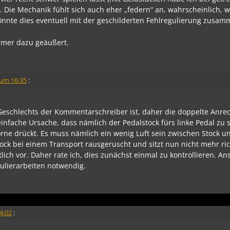
Die Mechanik fühlt sich auch eher „federn“ an, wahrscheinlich, w
Könnte dies eventuell mit der geschilderten Fehlregulierung zus
immer dazu geäußert.
 um 16:35
:
 Geschlechts der Kommentarschreiber ist, daher die doppelte Anre
infache Ursache, dass nämlich der Pedalstock fürs linke Pedal zu
rne drückt. Es muss nämlich ein wenig Luft sein zwischen Stock u
tock bei einem Transport rausgeruscht und sitzt nun nicht mehr ric
ich vor. Daher rate ich, dies zunächst einmal zu kontrollieren. A
ulierarbeiten notwendig.
4:02
: