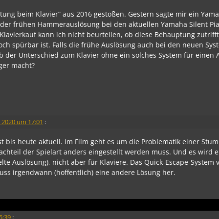
tung beim Klavier“ aus 2016 gestoßen. Gestern sagte mir ein Yam
 der frühen Hammerauslösung bei den aktuellen Yamaha Silent Pi
Klavierkauf kann ich nicht beurteilen, ob diese Behauptung zutriff
noch spürbar ist. Falls die frühe Auslösung auch bei den neuen Sy
ob der Unterschied zum Klavier ohne ein solches System für einen
iger macht?
 2020 um 17:01
:
ist bis heute aktuell. Im Film geht es um die Problematik einer St
Nachteil der Spielart anders eingestellt werden muss. Und es wird 
pelte Auslösung), nicht aber für Klaviere. Das Quick-Escape-Syste
muss irgendwann (hoffentlich) eine andere Lösung her.
5:39
: