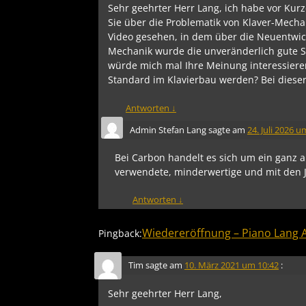
Sehr geehrter Herr Lang, ich habe vor Kur
Sie über die Problematik von Klaver-Mech
Video gesehen, in dem über die Neuentwic
Mechanik wurde die unveränderlich gute S
würde mich mal Ihre Meinung interessiere
Standard im Klavierbau werden? Bei dieser
Antworten
↓
Admin Stefan Lang
sagte am
24. Juli 2026 u
Bei Carbon handelt es sich um ein ganz a
verwendete, minderwertige und mit den J
Antworten
↓
Wiedereröffnung – Piano Lang 
Pingback:
Tim
sagte am
10. März 2021 um 10:42
:
Sehr geehrter Herr Lang,