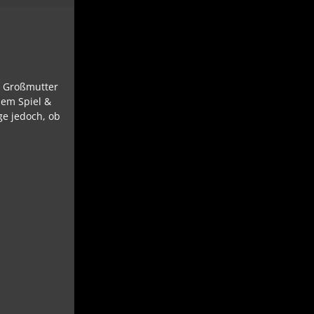
er Großmutter
nem Spiel &
ge jedoch, ob