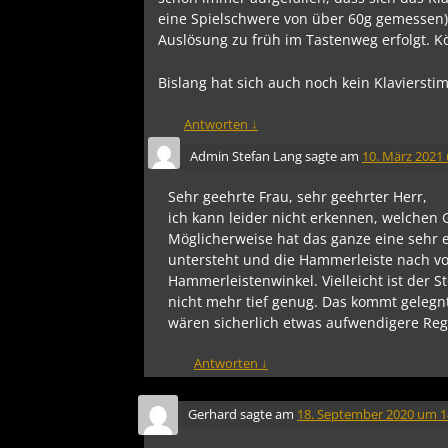
eine Spielschwere von über 60g gemessen). 
Auslösung zu früh im Tastenweg erfolgt. 
Bislang hat sich auch noch kein Klavierst
Antworten
↓
Admin Stefan Lang
sagte am
10. März 2021
Sehr geehrte Frau, sehr geehrter Herr,
ich kann leider nicht erkennen, welchen
Möglicherweise hat das ganze eine sehr e
untersteht und die Hammerleiste nach vo
Hammerleistenwinkel. Vielleicht ist der S
nicht mehr tief genug. Das kommt gelegntl
wären sicherlich etwas aufwendigere Reg
Antworten
↓
Gerhard
sagte am
18. September 2020 um 1