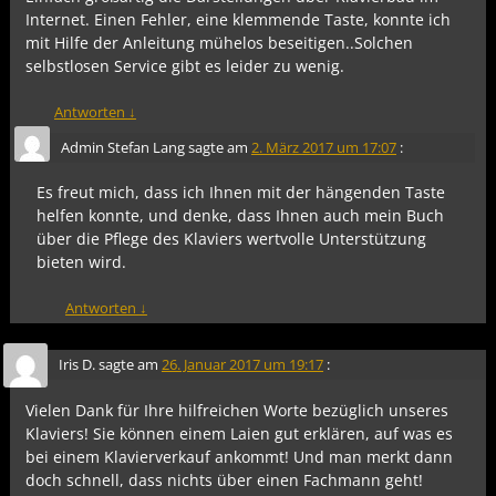
Internet. Einen Fehler, eine klemmende Taste, konnte ich
mit Hilfe der Anleitung mühelos beseitigen..Solchen
selbstlosen Service gibt es leider zu wenig.
Antworten
↓
Admin Stefan Lang
sagte am
2. März 2017 um 17:07
:
Es freut mich, dass ich Ihnen mit der hängenden Taste
helfen konnte, und denke, dass Ihnen auch mein Buch
über die Pflege des Klaviers wertvolle Unterstützung
bieten wird.
Antworten
↓
Iris D.
sagte am
26. Januar 2017 um 19:17
:
Vielen Dank für Ihre hilfreichen Worte bezüglich unseres
Klaviers! Sie können einem Laien gut erklären, auf was es
bei einem Klavierverkauf ankommt! Und man merkt dann
doch schnell, dass nichts über einen Fachmann geht!