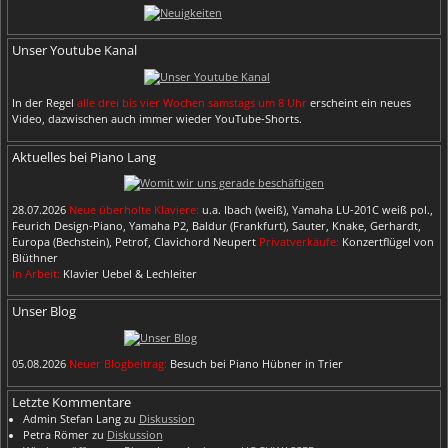
Unser Youtube Kanal
In der Regel
alle drei bis vier Wochen samstags um 8 Uhr
erscheint ein neues
Video, dazwischen auch immer wieder YouTube-Shorts.
Aktuelles bei Piano Lang
28.07.2026
Neue überholte Klaviere:
u.a. Ibach (weiß), Yamaha LU-201C weiß pol.,
Feurich Design-Piano, Yamaha P2, Baldur (Frankfurt), Sauter, Knake, Gerhardt,
Europa (Bechstein), Petrof, Clavichord Neupert
Privatverkäufe:
Konzertflügel von
Blüthner
In Arbeit:
Klavier Uebel & Lechleiter
Unser Blog
05.08.2026
Neuer Blogbeitrag:
Besuch bei Piano Hübner in Trier
Letzte Kommentare
Admin Stefan Lang
zu
Diskussion
Petra Römer
zu
Diskussion