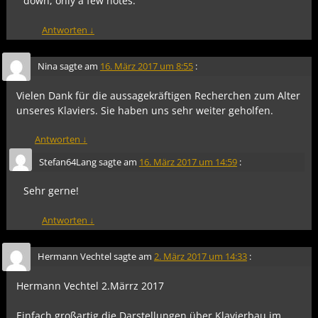
down, only a few notes.
Antworten
↓
Nina
sagte am
16. März 2017 um 8:55
:
Vielen Dank für die aussagekräftigen Recherchen zum Alter
unseres Klaviers. Sie haben uns sehr weiter geholfen.
Antworten
↓
Stefan64Lang
sagte am
16. März 2017 um 14:59
:
Sehr gerne!
Antworten
↓
Hermann Vechtel
sagte am
2. März 2017 um 14:33
:
Hermann Vechtel 2.Märrz 2017
Einfach großartig die Darstellungen über Klavierbau im