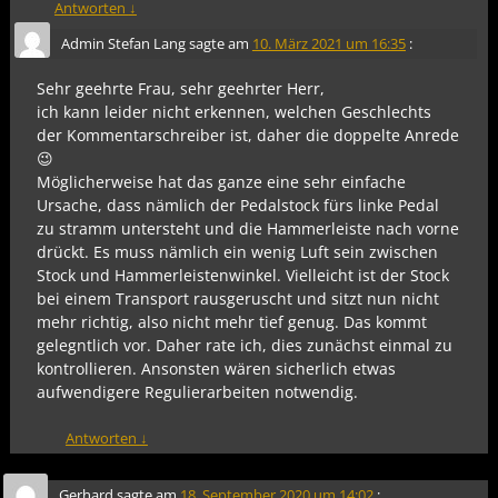
Antworten
↓
Admin Stefan Lang
sagte am
10. März 2021 um 16:35
:
Sehr geehrte Frau, sehr geehrter Herr,
ich kann leider nicht erkennen, welchen Geschlechts
der Kommentarschreiber ist, daher die doppelte Anrede
😉
Möglicherweise hat das ganze eine sehr einfache
Ursache, dass nämlich der Pedalstock fürs linke Pedal
zu stramm untersteht und die Hammerleiste nach vorne
drückt. Es muss nämlich ein wenig Luft sein zwischen
Stock und Hammerleistenwinkel. Vielleicht ist der Stock
bei einem Transport rausgeruscht und sitzt nun nicht
mehr richtig, also nicht mehr tief genug. Das kommt
gelegntlich vor. Daher rate ich, dies zunächst einmal zu
kontrollieren. Ansonsten wären sicherlich etwas
aufwendigere Regulierarbeiten notwendig.
Antworten
↓
Gerhard
sagte am
18. September 2020 um 14:02
: