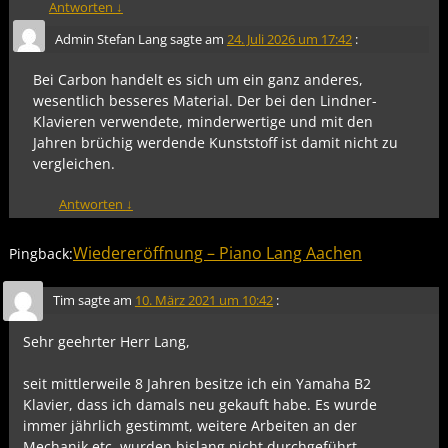
Antworten
↓
Admin Stefan Lang
sagte am
24. Juli 2026 um 17:42
:
Bei Carbon handelt es sich um ein ganz anderes,
wesentlich besseres Material. Der bei den Lindner-
Klavieren verwendete, minderwertige und mit den
Jahren brüchig werdende Kunststoff ist damit nicht zu
vergleichen.
Antworten
↓
Wiedereröffnung – Piano Lang Aachen
Pingback:
Tim
sagte am
10. März 2021 um 10:42
:
Sehr geehrter Herr Lang,
seit mittlerweile 8 Jahren besitze ich ein Yamaha B2
Klavier, dass ich damals neu gekauft habe. Es wurde
immer jährlich gestimmt, weitere Arbeiten an der
Mechanik etc. wurden bislang nicht durchgeführt.