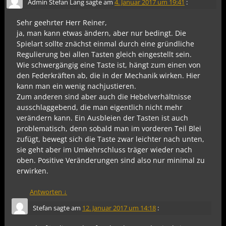
Admin Stefan Lang
sagte am
4. Januar 2017 um 19:41
:
Sehr geehrter Herr Reiner,
ja, man kann etwas ändern, aber nur bedingt. Die
Spielart sollte znächst einmal durch eine gründliche
Regulierung bei allen Tasten gleich eingestellt sein.
Wie schwergängig eine Taste ist, hängt zum einen von
den Federkräften ab, die in der Mechanik wirken. Hier
kann man ein wenig nachjustieren.
Zum anderen sind aber auch die Hebelverhältnisse
ausschlaggebend, die man eigentlich nicht mehr
verändern kann. Ein Ausbleien der Tasten ist auch
problematisch, denn sobald man im vorderen Teil Blei
zufügt, bewegt sich die Taste zwar leichter nach unten,
sie geht aber im Umkehrschluss träger wieder nach
oben. Positive Veränderungen sind also nur minimal zu
erwirken.
Antworten
↓
Stefan
sagte am
12. Januar 2017 um 14:18
: