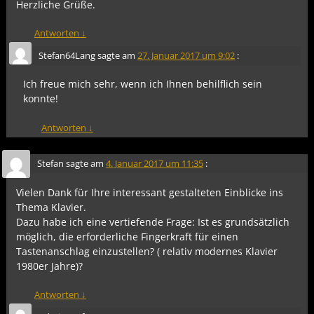
Herzliche Grüße.
Antworten
↓
Stefan64Lang
sagte am
27. Januar 2017 um 9:02
:
Ich freue mich sehr, wenn ich Ihnen behilflich sein
konnte!
Antworten
↓
Stefan
sagte am
4. Januar 2017 um 11:35
:
Vielen Dank für Ihre interessant gestalteten Einblicke ins
Thema Klavier.
Dazu habe ich eine vertiefende Frage: Ist es grundsätzlich
möglich, die erforderliche Fingerkraft für einen
Tastenanschlag einzustellen? ( relativ modernes Klavier
1980er Jahre)?
Antworten
↓