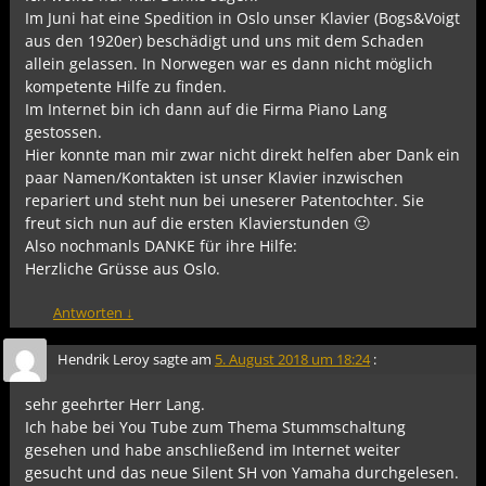
Im Juni hat eine Spedition in Oslo unser Klavier (Bogs&Voigt
aus den 1920er) beschädigt und uns mit dem Schaden
allein gelassen. In Norwegen war es dann nicht möglich
kompetente Hilfe zu finden.
Im Internet bin ich dann auf die Firma Piano Lang
gestossen.
Hier konnte man mir zwar nicht direkt helfen aber Dank ein
paar Namen/Kontakten ist unser Klavier inzwischen
repariert und steht nun bei uneserer Patentochter. Sie
freut sich nun auf die ersten Klavierstunden 🙂
Also nochmanls DANKE für ihre Hilfe:
Herzliche Grüsse aus Oslo.
Antworten
↓
Hendrik Leroy
sagte am
5. August 2018 um 18:24
:
sehr geehrter Herr Lang.
Ich habe bei You Tube zum Thema Stummschaltung
gesehen und habe anschließend im Internet weiter
gesucht und das neue Silent SH von Yamaha durchgelesen.