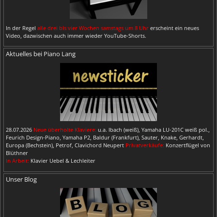
In der Regel
alle drei bis vier Wochen samstags um 8 Uhr
erscheint ein neues
Video, dazwischen auch immer wieder YouTube-Shorts.
Aktuelles bei Piano Lang
28.07.2026
Neue überholte Klaviere:
u.a. Ibach (weiß), Yamaha LU-201C weiß pol.,
Feurich Design-Piano, Yamaha P2, Baldur (Frankfurt), Sauter, Knake, Gerhardt,
Europa (Bechstein), Petrof, Clavichord Neupert
Privatverkäufe:
Konzertflügel von
Blüthner
In Arbeit:
Klavier Uebel & Lechleiter
Unser Blog