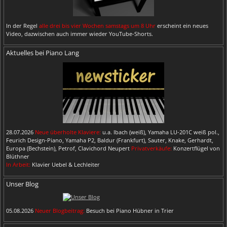
In der Regel
alle drei bis vier Wochen samstags um 8 Uhr
erscheint ein neues
Video, dazwischen auch immer wieder YouTube-Shorts.
Aktuelles bei Piano Lang
28.07.2026
Neue überholte Klaviere:
u.a. Ibach (weiß), Yamaha LU-201C weiß pol.,
Feurich Design-Piano, Yamaha P2, Baldur (Frankfurt), Sauter, Knake, Gerhardt,
Europa (Bechstein), Petrof, Clavichord Neupert
Privatverkäufe:
Konzertflügel von
Blüthner
In Arbeit:
Klavier Uebel & Lechleiter
Unser Blog
05.08.2026
Neuer Blogbeitrag:
Besuch bei Piano Hübner in Trier