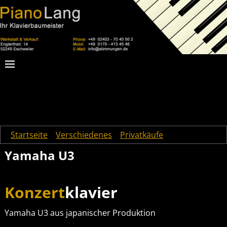
Startseite
→
Verschiedenes
→
Privatkäufe
→
Yamaha U3
Yamaha U3
Konzert
klavier
Yamaha U3 aus japanischer Produktion