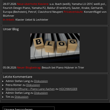
28.07.2026
Neue überholte Klaviere:
u.a. Ibach (weiß), Yamaha LU-201C weiß pol.,
Feurich Design-Piano, Yamaha P2, Baldur (Frankfurt), Sauter, Knake, Gerhardt,
Europa (Bechstein), Petrof, Clavichord Neupert
Privatverkäufe:
Konzertflügel von
Blüthner
In Arbeit:
Klavier Uebel & Lechleiter
Unser Blog
05.08.2026
Neuer Blogbeitrag:
Besuch bei Piano Hübner in Trier
Letzte Kommentare
Admin Stefan Lang
zu
Diskussion
Petra Römer
zu
Diskussion
Wiedereröffnung – Piano Lang Aachen
zu
HOCHWASSER
Admin Stefan Lang
zu
Diskussion
Tim
zu
Diskussion
Unsere besonderen