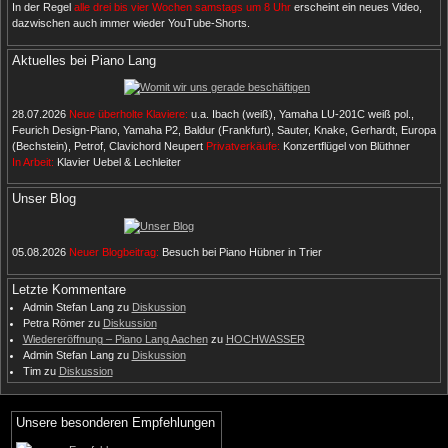
In der Regel
alle drei bis vier Wochen samstags um 8 Uhr
erscheint ein neues Video,
dazwischen auch immer wieder YouTube-Shorts.
Aktuelles bei Piano Lang
28.07.2026
Neue überholte Klaviere:
u.a. Ibach (weiß), Yamaha LU-201C weiß pol.,
Feurich Design-Piano, Yamaha P2, Baldur (Frankfurt), Sauter, Knake, Gerhardt, Europa
(Bechstein), Petrof, Clavichord Neupert
Privatverkäufe:
Konzertflügel von Blüthner
In Arbeit:
Klavier Uebel & Lechleiter
Unser Blog
05.08.2026
Neuer Blogbeitrag:
Besuch bei Piano Hübner in Trier
Letzte Kommentare
Admin Stefan Lang
zu
Diskussion
Petra Römer
zu
Diskussion
Wiedereröffnung – Piano Lang Aachen
zu
HOCHWASSER
Admin Stefan Lang
zu
Diskussion
Tim
zu
Diskussion
Unsere besonderen Empfehlungen