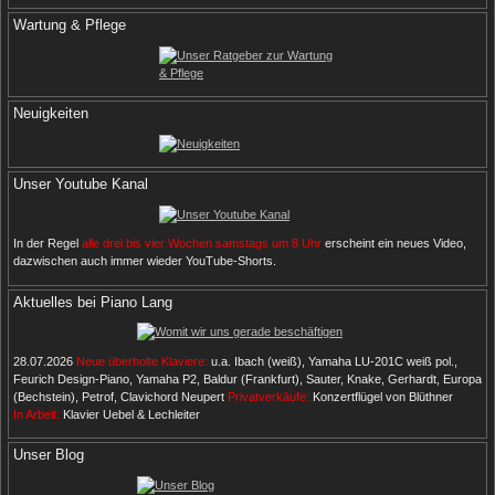
Wartung & Pflege
Neuigkeiten
Unser Youtube Kanal
In der Regel
alle drei bis vier Wochen samstags um 8 Uhr
erscheint ein neues Video,
dazwischen auch immer wieder YouTube-Shorts.
Aktuelles bei Piano Lang
28.07.2026
Neue überholte Klaviere:
u.a. Ibach (weiß), Yamaha LU-201C weiß pol.,
Feurich Design-Piano, Yamaha P2, Baldur (Frankfurt), Sauter, Knake, Gerhardt, Europa
(Bechstein), Petrof, Clavichord Neupert
Privatverkäufe:
Konzertflügel von Blüthner
In Arbeit:
Klavier Uebel & Lechleiter
Unser Blog