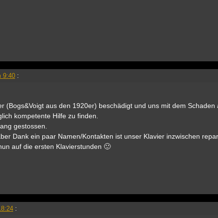
 9:40
:
vier (Bogs&Voigt aus den 1920er) beschädigt und uns mit dem Schaden a
ich kompetente Hilfe zu finden.
 Lang gestossen.
aber Dank ein paar Namen/Kontakten ist unser Klavier inzwischen repar
 nun auf die ersten Klavierstunden 🙂
18:24
: