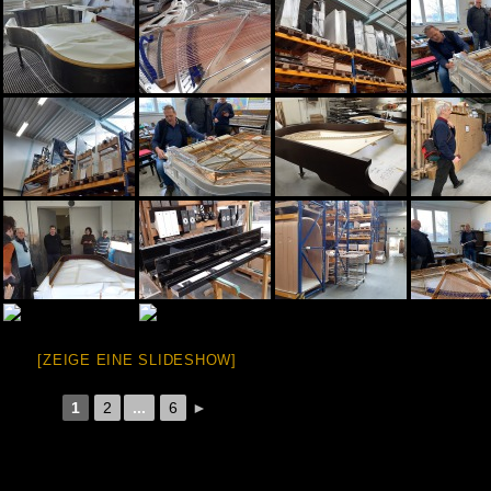
[ZEIGE EINE SLIDESHOW]
1
2
...
6
►