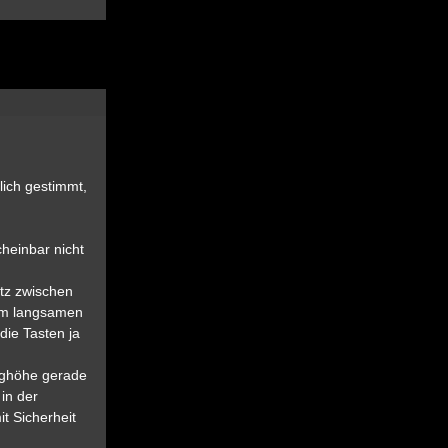
lich gestimmt,
cheinbar nicht
atz zwischen
im langsamen
die Tasten ja
eighöhe gerade
in der
t Sicherheit