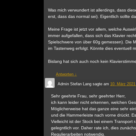
Was mich verwundert ist allerdings, dass die
erst, dass das normal sei). Eigentlich sollte
Meine Frage ist jetzt vor allem, welche Auswi
immer aufgefallen, dass sich das Klavier rech
Spielschwere von über 60g gemessen). Die Mec
im Tastenweg erfolgt. Könnte dies eventuell
Bislang hat sich auch noch kein Klavierstimm
Antworten
↓
Admin Stefan Lang
sagte am
10. März 2021
Sehr geehrte Frau, sehr geehrter Herr,
ich kann leider nicht erkennen, welchen Ge
Möglicherweise hat das ganze eine sehr ein
und die Hammerleiste nach vorne drückt. E
Vielleicht ist der Stock bei einem Transport
gelegntlich vor. Daher rate ich, dies zunäch
Regulierarbeiten notwendig.