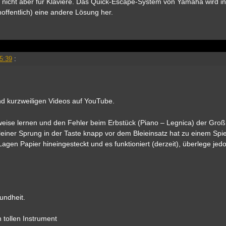
, nicht aber für Klaviere. Das Quick-Escape-System von Yamaha wird in
offentlich) eine andere Lösung her.
5:39
:
und kurzweiligen Videos auf YouTube.
sweise lernen und den Fehler beim Erbstück (Piano – Legnica) der Gro
 kleiner Sprung in der Taste knapp vor dem Bleieinsatz hat zu einem Spie
gen Papier hineingesteckt und es funktioniert (derzeit), überlege jedo
undheit.
 tollen Instrument