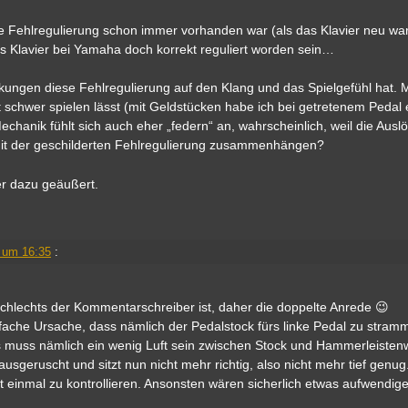
se Fehlregulierung schon immer vorhanden war (als das Klavier neu war
 das Klavier bei Yamaha doch korrekt reguliert worden sein…
rkungen diese Fehlregulierung auf den Klang und das Spielgefühl hat. M
t schwer spielen lässt (mit Geldstücken habe ich bei getretenem Pedal 
hanik fühlt sich auch eher „federn“ an, wahrscheinlich, weil die Ausl
 mit der geschilderten Fehlregulierung zusammenhängen?
er dazu geäußert.
 um 16:35
:
schlechts der Kommentarschreiber ist, daher die doppelte Anrede 😉
fache Ursache, dass nämlich der Pedalstock fürs linke Pedal zu stramm
s muss nämlich ein wenig Luft sein zwischen Stock und Hammerleistenw
 rausgeruscht und sitzt nun nicht mehr richtig, also nicht mehr tief gen
st einmal zu kontrollieren. Ansonsten wären sicherlich etwas aufwendig