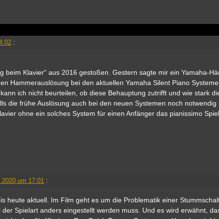
4:02
:
ng beim Klavier“ aus 2016 gestoßen. Gestern sagte mir ein Yamaha-Hä
ühen Hammerauslösung bei den aktuellen Yamaha Silent Piano System
kann ich nicht beurteilen, ob diese Behauptung zutrifft und wie stark di
Falls die frühe Auslösung auch bei den neuen Systemen noch notwendig 
lavier ohne ein solches System für einen Anfänger das pianissimo Spiel
 2020 um 17:01
:
 bis heute aktuell. Im Film geht es um die Problematik einer Stummschal
l der Spielart anders eingestellt werden muss. Und es wird erwähnt, da