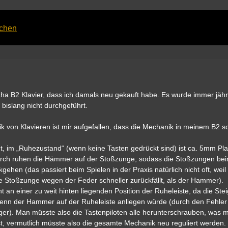
achen
maha B2 Klavier, dass ich damals neu gekauft habe. Es wurde immer jähr
bislang nicht durchgeführt.
k von Klavieren ist mir aufgefallen, dass die Mechanik in meinem B2 s
t, im „Ruhezustand“ (wenn keine Tasten gedrückt sind) ist ca. 5mm Pl
urch ruhen die Hämmer auf der Stoßzunge, sodass die Stoßzungen be
gehen (das passiert beim Spielen in der Praxis natürlich nicht oft, weil 
e Stoßzunge wegen der Feder schneller zurückfällt, als der Hammer).
t an einer zu weit hinten liegenden Position der Ruheleiste, da die St
enn der Hammer auf der Ruheleiste anliegen würde (durch den Fehler 
ger). Man müsste also die Tastenpiloten alle herunterschrauben, was mi
t, vermutlich müsste also die gesamte Mechanik neu reguliert werden.