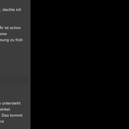
, dachte ich
ir ist schon
eine
ösung zu früh
 untersteht
inkel.
ug. Das kommt
ere