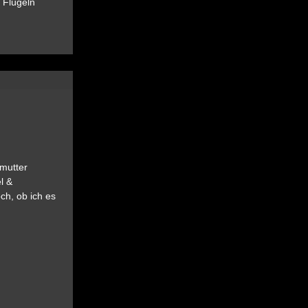
 Flügeln
ßmutter
l &
ch, ob ich es