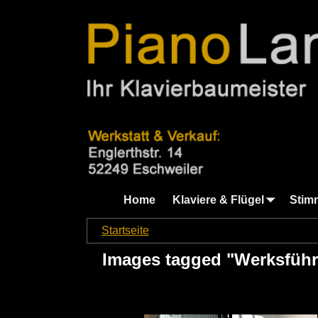
Home
Klaviere & Flügel
Stim
Startseite
→
Images tagged "Werksführung"
Images tagged "Werksfüh