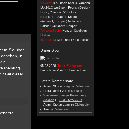
Klaviere:
u.a. Ibach (weiß), Yamaha
LU-201C weiß pol., Feurich Design-
Piano, Yamaha P2, Baldur
(Frankfurt), Sauter, Knake,
Gerhardt, Europa (Bechstein),
Petrof, Clavichord Neupert
Privatverkäufe:
Konzertflügel von
Blüthner
In Arbeit:
Klavier Uebel & Lechleiter
 dem Sie über
Unser Blog
 gesehen, in
 die
05.08.2026
Neuer Blogbeitrag:
hre Meinung
Besuch bei Piano Hübner in Trier
n? Bei dieser
Letzte Kommentare
Admin Stefan Lang
zu
Diskussion
Petra Römer
zu
Diskussion
Wiedereröffnung – Piano Lang
Aachen
zu
HOCHWASSER
Admin Stefan Lang
zu
Diskussion
Tim
zu
Diskussion
wendete,