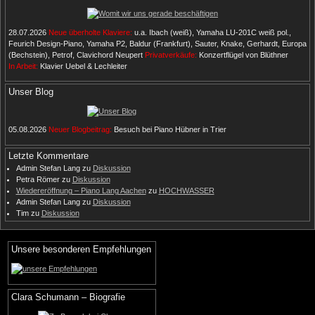
28.07.2026
Neue überholte Klaviere:
u.a. Ibach (weiß), Yamaha LU-201C weiß pol.,
Feurich Design-Piano, Yamaha P2, Baldur (Frankfurt), Sauter, Knake, Gerhardt, Europa
(Bechstein), Petrof, Clavichord Neupert
Privatverkäufe:
Konzertflügel von Blüthner
In Arbeit:
Klavier Uebel & Lechleiter
Unser Blog
05.08.2026
Neuer Blogbeitrag:
Besuch bei Piano Hübner in Trier
Letzte Kommentare
Admin Stefan Lang
zu
Diskussion
Petra Römer
zu
Diskussion
Wiedereröffnung – Piano Lang Aachen
zu
HOCHWASSER
Admin Stefan Lang
zu
Diskussion
Tim
zu
Diskussion
Unsere besonderen Empfehlungen
Clara Schumann – Biografie