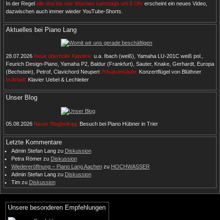
In der Regel
alle drei bis vier Wochen samstags um 8 Uhr
erscheint ein neues Video,
dazwischen auch immer wieder YouTube-Shorts.
Aktuelles bei Piano Lang
28.07.2026
Neue überholte Klaviere:
u.a. Ibach (weiß), Yamaha LU-201C weiß pol.,
Feurich Design-Piano, Yamaha P2, Baldur (Frankfurt), Sauter, Knake, Gerhardt, Europa
(Bechstein), Petrof, Clavichord Neupert
Privatverkäufe:
Konzertflügel von Blüthner
In Arbeit:
Klavier Uebel & Lechleiter
Unser Blog
05.08.2026
Neuer Blogbeitrag:
Besuch bei Piano Hübner in Trier
Letzte Kommentare
Admin Stefan Lang
zu
Diskussion
Petra Römer
zu
Diskussion
Wiedereröffnung – Piano Lang Aachen
zu
HOCHWASSER
Admin Stefan Lang
zu
Diskussion
Tim
zu
Diskussion
Unsere besonderen Empfehlungen