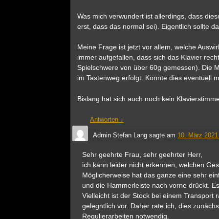
Was mich verwundert ist allerdings, dass die
erst, dass das normal sei). Eigentlich sollte
Meine Frage ist jetzt vor allem, welche Auswi
immer aufgefallen, dass sich das Klavier rech
Spielschwere von über 60g gemessen). Die Mec
im Tastenweg erfolgt. Könnte dies eventuell
Bislang hat sich auch noch kein Klavierstimm
Antworten
↓
Admin Stefan Lang
sagte am
10. März 2021
Sehr geehrte Frau, sehr geehrter Herr,
ich kann leider nicht erkennen, welchen Ge
Möglicherweise hat das ganze eine sehr ein
und die Hammerleiste nach vorne drückt. E
Vielleicht ist der Stock bei einem Transport
gelegntlich vor. Daher rate ich, dies zunäch
Regulierarbeiten notwendig.