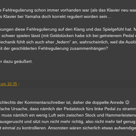
se Fehlregulierung schon immer vorhanden war (als das Klavier neu war
 das Klavier bei Yamaha doch korrekt reguliert worden sein…
rkungen diese Fehlregulierung auf den Klang und das Spielgefühl hat. M
t schwer spielen lässt (mit Geldstücken habe ich bei getretenem Pedal 
hanik fühlt sich auch eher „federn“ an, wahrscheinlich, weil die Ausl
 mit der geschilderten Fehlregulierung zusammenhängen?
er dazu geäußert.
 um 16:35
:
schlechts der Kommentarschreiber ist, daher die doppelte Anrede 😉
fache Ursache, dass nämlich der Pedalstock fürs linke Pedal zu stramm
s muss nämlich ein wenig Luft sein zwischen Stock und Hammerleistenw
 rausgeruscht und sitzt nun nicht mehr richtig, also nicht mehr tief gen
st einmal zu kontrollieren. Ansonsten wären sicherlich etwas aufwendig