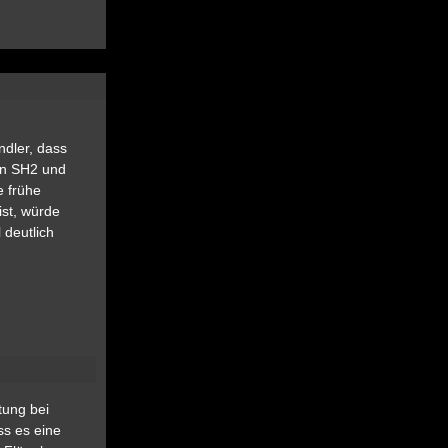
ndler, dass
en SH2 und
e frühe
ist, würde
 deutlich
tung bei
ss es eine