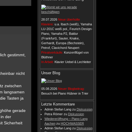
28.07.2026
Neue überholte
Klaviere:
u.a. Ibach (weiß), Yamaha
LU-201C weiß pol., Feurich Design-
Piano, Yamaha P2, Baldur
(Frankfurt), Sauter, Knake,
Gerhardt, Europa (Bechstein),
Petrof, Clavichord Neupert
Privatverkäufe:
Konzertflügel von
lich gestimmt,
Blüthner
In Arbeit:
Klavier Uebel & Lechleiter
Unser Blog
cheinbar nicht
atz zwischen
05.08.2026
Neuer Blogbeitrag:
im langsamen
Besuch bei Piano Hübner in Trier
die Tasten ja
Letzte Kommentare
Admin Stefan Lang
zu
Diskussion
eighöhe gerade
Petra Römer
zu
Diskussion
in der
Wiedereröffnung – Piano Lang
t Sicherheit
Aachen
zu
HOCHWASSER
Admin Stefan Lang
zu
Diskussion