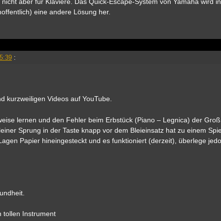
, nicht aber für Klaviere. Das Quick-Escape-System von Yamaha wird in
offentlich) eine andere Lösung her.
5:39
:
und kurzweiligen Videos auf YouTube.
sweise lernen und den Fehler beim Erbstück (Piano – Legnica) der Gro
 kleiner Sprung in der Taste knapp vor dem Bleieinsatz hat zu einem Spie
gen Papier hineingesteckt und es funktioniert (derzeit), überlege jedo
undheit.
 tollen Instrument