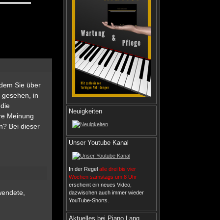
 dem Sie über
 gesehen, in
 die
Neuigkeiten
hre Meinung
n? Bei dieser
Unser Youtube Kanal
In der Regel
alle drei bis vier
Wochen samstags um 8 Uhr
erscheint ein neues Video,
wendete,
dazwischen auch immer wieder
YouTube-Shorts.
Aktuelles bei Piano Lang