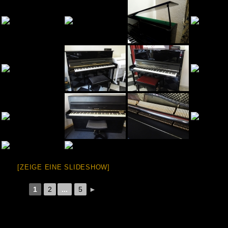
[ZEIGE EINE SLIDESHOW]
1
2
...
5
►