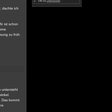
Tim
zu
Diskussion
, dachte ich
ir ist schon
eine
ösung zu früh
 untersteht
inkel.
ug. Das kommt
ere