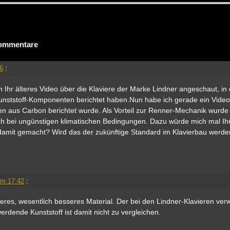
ommentare
46
:
 Ihr älteres Video über die Klaviere der Marke Lindner angeschaut, in
unststoff-Komponenten berichtet haben.Nun habe ich gerade ein Video
 aus Carbon berichtet wurde. Als Vorteil zur Renner-Mechanik wurde
uch bei ungünstigen klimatischen Bedingungen. Dazu würde mich mal I
damit gemacht? Wird das der zukünftige Standard im Klavierbau werde
!
um 17:42
:
eres, wesentlich besseres Material. Der bei den Lindner-Klavieren ver
rdende Kunststoff ist damit nicht zu vergleichen.