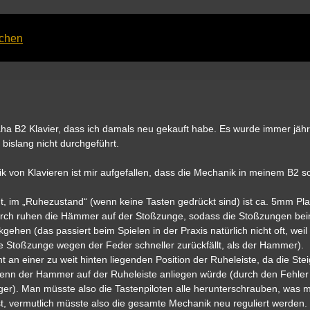
achen
maha B2 Klavier, dass ich damals neu gekauft habe. Es wurde immer jähr
bislang nicht durchgeführt.
k von Klavieren ist mir aufgefallen, dass die Mechanik in meinem B2 s
t, im „Ruhezustand“ (wenn keine Tasten gedrückt sind) ist ca. 5mm Pl
urch ruhen die Hämmer auf der Stoßzunge, sodass die Stoßzungen be
gehen (das passiert beim Spielen in der Praxis natürlich nicht oft, weil 
e Stoßzunge wegen der Feder schneller zurückfällt, als der Hammer).
t an einer zu weit hinten liegenden Position der Ruheleiste, da die St
enn der Hammer auf der Ruheleiste anliegen würde (durch den Fehler 
ger). Man müsste also die Tastenpiloten alle herunterschrauben, was mi
t, vermutlich müsste also die gesamte Mechanik neu reguliert werden.