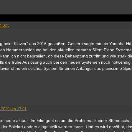
4:02
:
ng beim Klavier“ aus 2016 gestoßen. Gestern sagte mir ein Yamaha-Hä
ühen Hammerauslösung bei den aktuellen Yamaha Silent Piano System
kann ich nicht beurteilen, ob diese Behauptung zutrifft und wie stark di
Falls die frühe Auslösung auch bei den neuen Systemen noch notwendig 
lavier ohne ein solches System für einen Anfänger das pianissimo Spiel
 2020 um 17:01
:
 bis heute aktuell. Im Film geht es um die Problematik einer Stummschal
l der Spielart anders eingestellt werden muss. Und es wird erwähnt, da