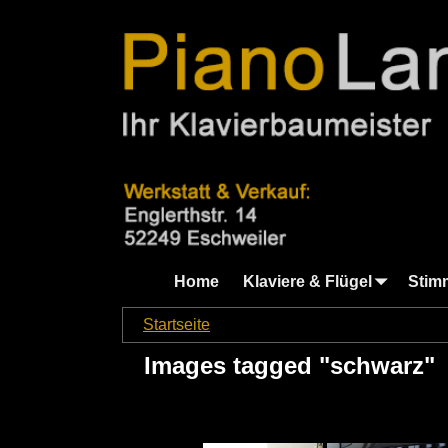
Home
Klaviere & Flügel
Stim
Startseite
→
Images tagged "schwarz"
Images tagged "schwarz"