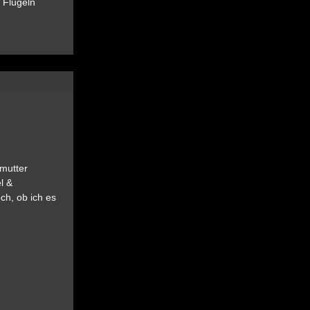
 Flügeln
ßmutter
l &
ch, ob ich es