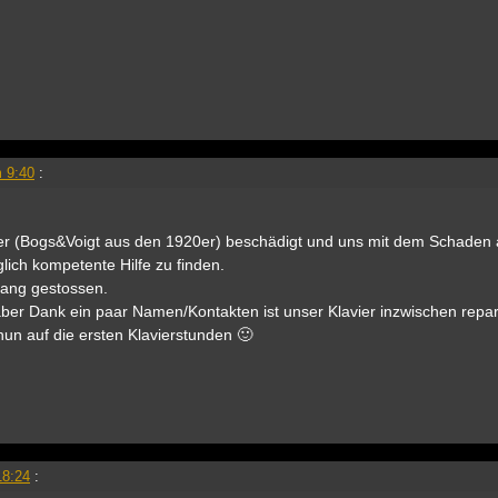
 9:40
:
vier (Bogs&Voigt aus den 1920er) beschädigt und uns mit dem Schaden a
ich kompetente Hilfe zu finden.
 Lang gestossen.
aber Dank ein paar Namen/Kontakten ist unser Klavier inzwischen repar
 nun auf die ersten Klavierstunden 🙂
18:24
: