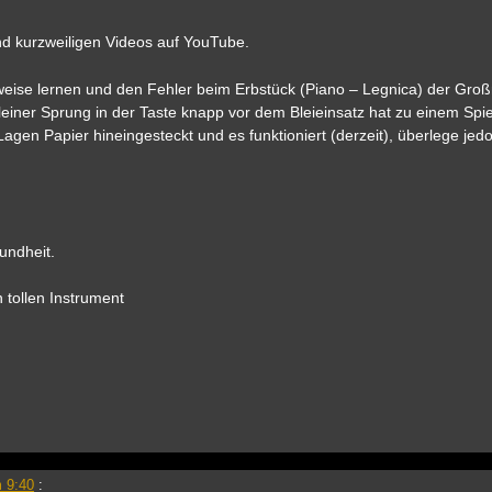
und kurzweiligen Videos auf YouTube.
sweise lernen und den Fehler beim Erbstück (Piano – Legnica) der Gro
 kleiner Sprung in der Taste knapp vor dem Bleieinsatz hat zu einem Spie
gen Papier hineingesteckt und es funktioniert (derzeit), überlege jedo
undheit.
 tollen Instrument
 9:40
: