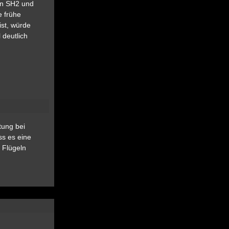
en SH2 und
e frühe
ist, würde
 deutlich
tung bei
ss es eine
 Flügeln