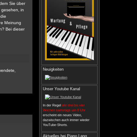
 dem Sie über
 gesehen, in
 die
hre Meinung
n? Bei dieser
Neuigkeiten
wendete,
Unser Youtube Kanal
In der Regel
alle drei bis vier
Wochen samstags um 8 Uhr
erscheint ein neues Video,
dazwischen auch immer wieder
YouTube-Shorts.
Aktuelles bei Piano Lang