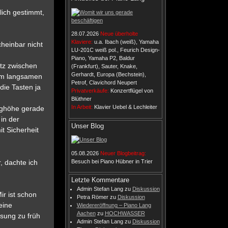
lich gestimmt,
28.07.2026
Neue überholte
Klaviere:
u.a. Ibach (weiß), Yamaha
cheinbar nicht
LU-201C weiß pol., Feurich Design-
Piano, Yamaha P2, Baldur
atz zwischen
(Frankfurt), Sauter, Knake,
Gerhardt, Europa (Bechstein),
im langsamen
Petrof, Clavichord Neupert
die Tasten ja
Privatverkäufe:
Konzertflügel von
Blüthner
In Arbeit:
Klavier Uebel & Lechleiter
eighöhe gerade
in der
Unser Blog
t Sicherheit
05.08.2026
Neuer Blogbeitrag:
Besuch bei Piano Hübner in Trier
, dachte ich
Letzte Kommentare
Admin Stefan Lang
zu
Diskussion
ir ist schon
Petra Römer
zu
Diskussion
eine
Wiedereröffnung – Piano Lang
Aachen
zu
HOCHWASSER
ösung zu früh
Admin Stefan Lang
zu
Diskussion