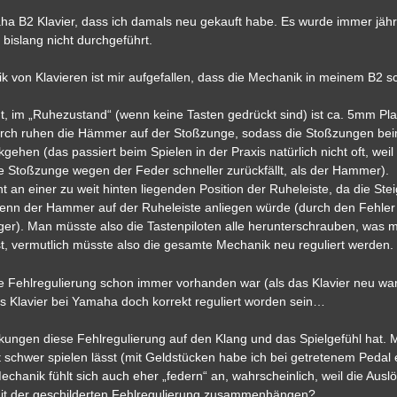
maha B2 Klavier, dass ich damals neu gekauft habe. Es wurde immer jähr
bislang nicht durchgeführt.
k von Klavieren ist mir aufgefallen, dass die Mechanik in meinem B2 s
t, im „Ruhezustand“ (wenn keine Tasten gedrückt sind) ist ca. 5mm Pl
urch ruhen die Hämmer auf der Stoßzunge, sodass die Stoßzungen be
gehen (das passiert beim Spielen in der Praxis natürlich nicht oft, weil 
e Stoßzunge wegen der Feder schneller zurückfällt, als der Hammer).
t an einer zu weit hinten liegenden Position der Ruheleiste, da die St
enn der Hammer auf der Ruheleiste anliegen würde (durch den Fehler 
ger). Man müsste also die Tastenpiloten alle herunterschrauben, was mi
t, vermutlich müsste also die gesamte Mechanik neu reguliert werden.
se Fehlregulierung schon immer vorhanden war (als das Klavier neu war
 das Klavier bei Yamaha doch korrekt reguliert worden sein…
rkungen diese Fehlregulierung auf den Klang und das Spielgefühl hat. M
t schwer spielen lässt (mit Geldstücken habe ich bei getretenem Pedal 
hanik fühlt sich auch eher „federn“ an, wahrscheinlich, weil die Ausl
 mit der geschilderten Fehlregulierung zusammenhängen?