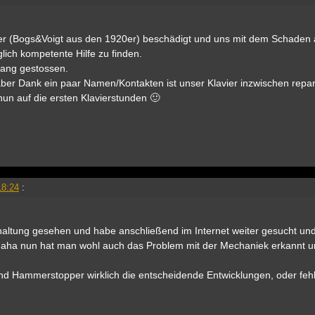
vier (Bogs&Voigt aus den 1920er) beschädigt und uns mit dem Schaden a
ich kompetente Hilfe zu finden.
 Lang gestossen.
aber Dank ein paar Namen/Kontakten ist unser Klavier inzwischen repar
 nun auf die ersten Klavierstunden 🙂
18:24
:
ltung gesehen und habe anschließend im Internet weiter gesucht un
aha nun hat man wohl auch das Problem mit der Mechaniek erkannt u
d Hammerstopper wirklich die entscheidende Entwicklungen, oder feh