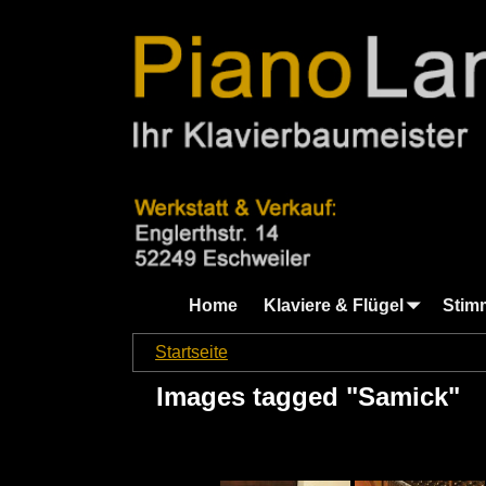
Home
Klaviere & Flügel
Stim
Startseite
→
Images tagged "Samick"
Images tagged "Samick"