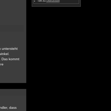
Tim
zu
Diskussion
 untersteht
inkel.
ug. Das kommt
ere
ndler, dass