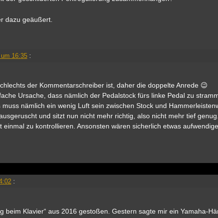
er dazu geäußert.
 um 16:35
:
schlechts der Kommentarschreiber ist, daher die doppelte Anrede 😉
fache Ursache, dass nämlich der Pedalstock fürs linke Pedal zu stramm
s muss nämlich ein wenig Luft sein zwischen Stock und Hammerleistenw
 rausgeruscht und sitzt nun nicht mehr richtig, also nicht mehr tief gen
st einmal zu kontrollieren. Ansonsten wären sicherlich etwas aufwendig
4:02
:
ng beim Klavier“ aus 2016 gestoßen. Gestern sagte mir ein Yamaha-Hä