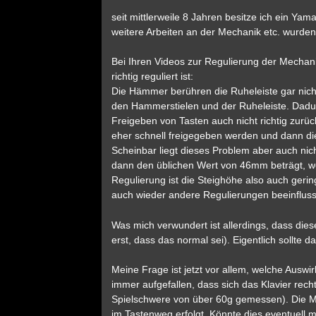
seit mittlerweile 8 Jahren besitze ich ein Ya
weitere Arbeiten an der Mechanik etc. wurden 
Bei Ihren Videos zur Regulierung der Mechani
richtig reguliert ist:
Die Hämmer berühren die Ruheleiste gar nich
den Hammerstielen und der Ruheleiste. Dad
Freigeben von Tasten auch nicht richtig zurück
eher schnell freigegeben werden und dann di
Scheinbar liegt dieses Problem aber auch nich
dann den üblichen Wert von 46mm beträgt, w
Regulierung ist die Steighöhe also auch gerin
auch wieder andere Regulierungen beeinfluss
Was mich verwundert ist allerdings, dass die
erst, dass das normal sei). Eigentlich sollte
Meine Frage ist jetzt vor allem, welche Auswi
immer aufgefallen, dass sich das Klavier rech
Spielschwere von über 60g gemessen). Die Mec
im Tastenweg erfolgt. Könnte dies eventuell