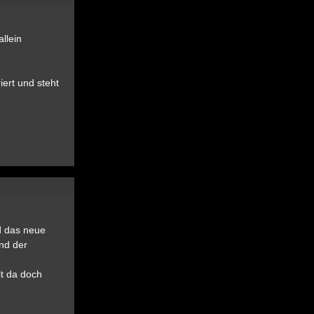
llein
iert und steht
d das neue
nd der
lt da doch