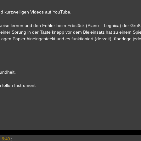
und kurzweiligen Videos auf YouTube.
sweise lernen und den Fehler beim Erbstück (Piano – Legnica) der Gro
 kleiner Sprung in der Taste knapp vor dem Bleieinsatz hat zu einem Spie
gen Papier hineingesteckt und es funktioniert (derzeit), überlege jedo
undheit.
 tollen Instrument
 9:40
: