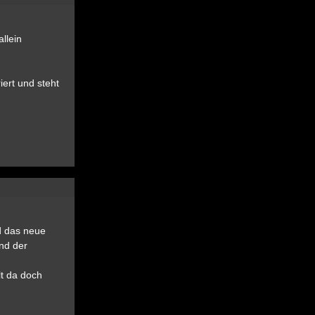
llein
iert und steht
d das neue
nd der
lt da doch