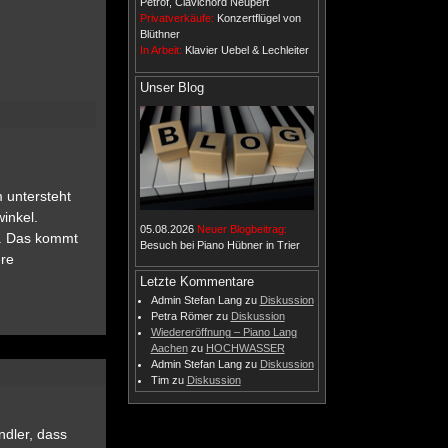
Petrof, Clavichord Neupert
Privatverkäufe:
Konzertflügel von
Blüthner
In Arbeit:
Klavier Uebel & Lechleiter
Unser Blog
 untersteht
inkel.
05.08.2026
Neuer Blogbeitrag:
ug. Das kommt
Besuch bei Piano Hübner in Trier
ere
Letzte Kommentare
Admin Stefan Lang
zu
Diskussion
Petra Römer
zu
Diskussion
Wiedereröffnung – Piano Lang
Aachen
zu
HOCHWASSER
Admin Stefan Lang
zu
Diskussion
Tim
zu
Diskussion
ndler, dass