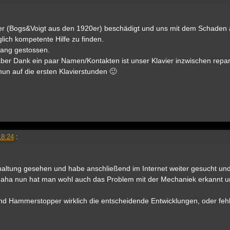
vier (Bogs&Voigt aus den 1920er) beschädigt und uns mit dem Schaden a
ich kompetente Hilfe zu finden.
 Lang gestossen.
aber Dank ein paar Namen/Kontakten ist unser Klavier inzwischen repar
 nun auf die ersten Klavierstunden 🙂
18:24
:
ltung gesehen und habe anschließend im Internet weiter gesucht un
aha nun hat man wohl auch das Problem mit der Mechaniek erkannt u
d Hammerstopper wirklich die entscheidende Entwicklungen, oder feh