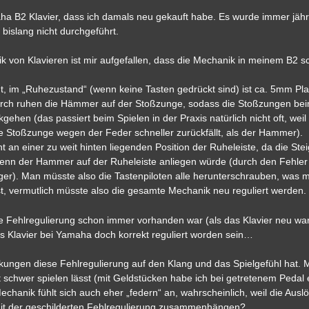
maha B2 Klavier, dass ich damals neu gekauft habe. Es wurde immer jähr
bislang nicht durchgeführt.
k von Klavieren ist mir aufgefallen, dass die Mechanik in meinem B2 s
t, im „Ruhezustand“ (wenn keine Tasten gedrückt sind) ist ca. 5mm Pl
urch ruhen die Hämmer auf der Stoßzunge, sodass die Stoßzungen be
gehen (das passiert beim Spielen in der Praxis natürlich nicht oft, weil 
e Stoßzunge wegen der Feder schneller zurückfällt, als der Hammer).
t an einer zu weit hinten liegenden Position der Ruheleiste, da die St
enn der Hammer auf der Ruheleiste anliegen würde (durch den Fehler 
ger). Man müsste also die Tastenpiloten alle herunterschrauben, was mi
t, vermutlich müsste also die gesamte Mechanik neu reguliert werden.
se Fehlregulierung schon immer vorhanden war (als das Klavier neu war
 das Klavier bei Yamaha doch korrekt reguliert worden sein…
rkungen diese Fehlregulierung auf den Klang und das Spielgefühl hat. M
t schwer spielen lässt (mit Geldstücken habe ich bei getretenem Pedal 
hanik fühlt sich auch eher „federn“ an, wahrscheinlich, weil die Ausl
 mit der geschilderten Fehlregulierung zusammenhängen?