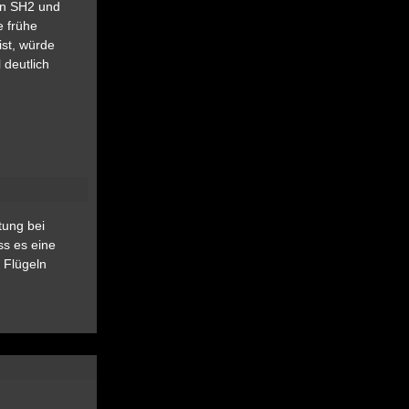
en SH2 und
e frühe
ist, würde
 deutlich
tung bei
ss es eine
 Flügeln