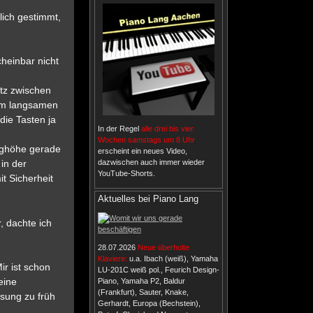
lich gestimmt,
cheinbar nicht
atz zwischen
im langsamen
die Tasten ja
In der Regel
alle drei bis vier
Wochen samstags um 8 Uhr
eighöhe gerade
erscheint ein neues Video,
dazwischen auch immer wieder
in der
YouTube-Shorts.
t Sicherheit
Aktuelles bei Piano Lang
, dachte ich
28.07.2026
Neue überholte
Klaviere:
u.a. Ibach (weiß), Yamaha
ir ist schon
LU-201C weiß pol., Feurich Design-
eine
Piano, Yamaha P2, Baldur
(Frankfurt), Sauter, Knake,
ösung zu früh
Gerhardt, Europa (Bechstein),