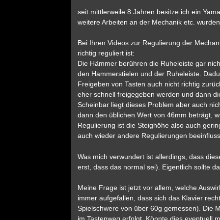
seit mittlerweile 8 Jahren besitze ich ein Ya
weitere Arbeiten an der Mechanik etc. wurden 
Bei Ihren Videos zur Regulierung der Mechani
richtig reguliert ist:
Die Hämmer berühren die Ruheleiste gar nich
den Hammerstielen und der Ruheleiste. Dad
Freigeben von Tasten auch nicht richtig zurück
eher schnell freigegeben werden und dann di
Scheinbar liegt dieses Problem aber auch nich
dann den üblichen Wert von 46mm beträgt, w
Regulierung ist die Steighöhe also auch gerin
auch wieder andere Regulierungen beeinfluss
Was mich verwundert ist allerdings, dass die
erst, dass das normal sei). Eigentlich sollte
Meine Frage ist jetzt vor allem, welche Auswi
immer aufgefallen, dass sich das Klavier rech
Spielschwere von über 60g gemessen). Die Mec
im Tastenweg erfolgt. Könnte dies eventuell