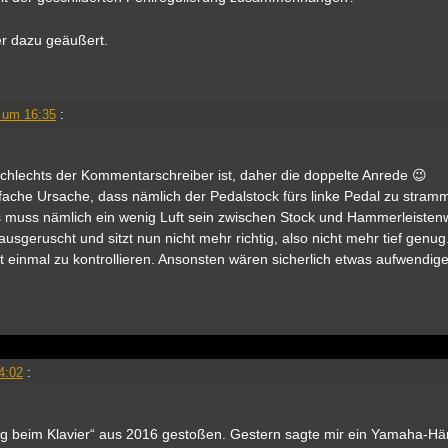
er dazu geäußert.
 um 16:35
:
schlechts der Kommentarschreiber ist, daher die doppelte Anrede 😉
fache Ursache, dass nämlich der Pedalstock fürs linke Pedal zu stramm
s muss nämlich ein wenig Luft sein zwischen Stock und Hammerleistenw
 rausgeruscht und sitzt nun nicht mehr richtig, also nicht mehr tief gen
st einmal zu kontrollieren. Ansonsten wären sicherlich etwas aufwendig
4:02
:
ng beim Klavier“ aus 2016 gestoßen. Gestern sagte mir ein Yamaha-Hä