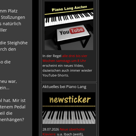
5mm Platz
e Stoßzungen
s natürlich
ller
 die Steighöhe
urch den
In der Regel
alle drei bis vier
Wochen samstags um 8 Uhr
so die
erscheint ein neues Video,
dazwischen auch immer wieder
YouTube-Shorts.
 neu war,
Aktuelles bei Piano Lang
sein…
 hat. Mir ist
retenem Pedal
eil die
ammenhängen?
28.07.2026
Neue überholte
Klaviere:
u.a. Ibach (weiß),