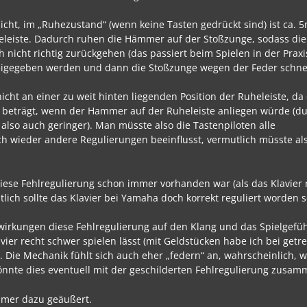
cht, im „Ruhezustand“ (wenn keine Tasten gedrückt sind) ist ca. 
leiste. Dadurch ruhen die Hämmer auf der Stoßzunge, sodass di
nicht richtig zurückgehen (das passiert beim Spielen in der Praxi
l freigegeben werden und dann die Stoßzunge wegen der Feder schne
icht an einer zu weit hinten liegenden Position der Ruheleiste, da
beträgt, wenn der Hammer auf der Ruheleiste anliegen würde (d
 also auch geringer). Man müsste also die Tastenpiloten alle
h wieder andere Regulierungen beeinflusst, vermutlich müsste al
diese Fehlregulierung schon immer vorhanden war (als das Klavier
ntlich sollte das Klavier bei Yamaha doch korrekt reguliert worden 
swirkungen diese Fehlregulierung auf den Klang und das Spielgefühl
vier recht schwer spielen lässt (mit Geldstücken habe ich bei get
Die Mechanik fühlt sich auch eher „federn“ an, wahrscheinlich, w
Könnte dies eventuell mit der geschilderten Fehlregulierung zus
immer dazu geäußert.