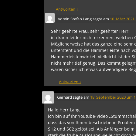
Antworten
↓
Admin Stefan Lang
sagte am
10. März 2021
Sehr geehrte Frau, sehr geehrter Herr,
ich kann leider nicht erkennen, welchen
Möglicherweise hat das ganze eine sehr e
untersteht und die Hammerleiste nach vo
Hammerleistenwinkel. Vielleicht ist der S
nicht mehr tief genug. Das kommt gelegntl
wären sicherlich etwas aufwendigere Reg
Antworten
↓
Gerhard
sagte am
18. September 2020 um 1
Hallo Herr Lang,
ich bin auf Ihr Youtube-Video „Stummschal
dass das von Ihnen beschriebene Problem
SH2 und SC2 gelöst sei. Als Anfänger beim 
stark die frühe Auslösung vielleicht doch 