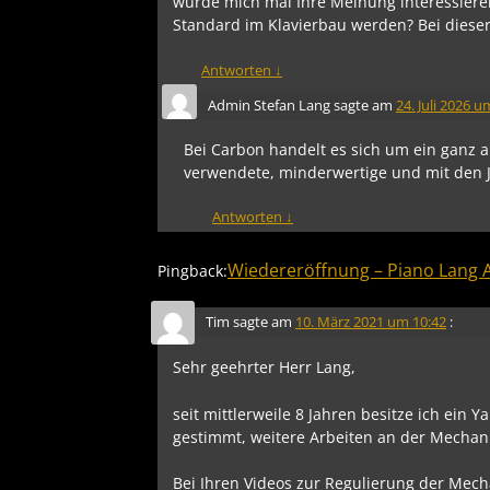
würde mich mal Ihre Meinung interessiere
Standard im Klavierbau werden? Bei dieser
Antworten
↓
Admin Stefan Lang
sagte am
24. Juli 2026 u
Bei Carbon handelt es sich um ein ganz a
verwendete, minderwertige und mit den J
Antworten
↓
Wiedereröffnung – Piano Lang 
Pingback:
Tim
sagte am
10. März 2021 um 10:42
:
Sehr geehrter Herr Lang,
seit mittlerweile 8 Jahren besitze ich ein
gestimmt, weitere Arbeiten an der Mechani
Bei Ihren Videos zur Regulierung der Mech