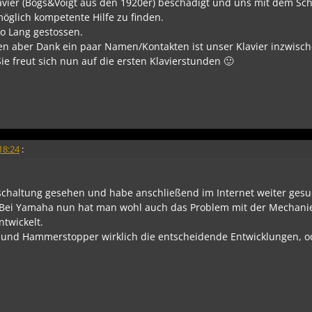
Klavier (Bogs&Voigt aus den 1920er) beschädigt und uns mit dem Sc
öglich kompetente Hilfe zu finden.
no Lang gestossen.
fen aber Dank ein paar Namen/Kontakten ist unser Klavier inzwisch
ie freut sich nun auf die ersten Klavierstunden 🙂
18:24
:
haltung gesehen und habe anschließend im Internet weiter gesu
 Bei Yamaha nun hat man wohl auch das Problem mit der Mechani
twickelt.
 und Hammerstopper wirklich die entscheidende Entwicklungen, od