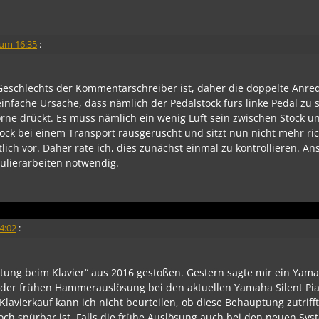
 um 16:35
:
 Geschlechts der Kommentarschreiber ist, daher die doppelte Anre
infache Ursache, dass nämlich der Pedalstock fürs linke Pedal zu
rne drückt. Es muss nämlich ein wenig Luft sein zwischen Stock u
tock bei einem Transport rausgeruscht und sitzt nun nicht mehr ric
ich vor. Daher rate ich, dies zunächst einmal zu kontrollieren. A
ulierarbeiten notwendig.
4:02
:
tung beim Klavier“ aus 2016 gestoßen. Gestern sagte mir ein Yam
 der frühen Hammerauslösung bei den aktuellen Yamaha Silent Pi
Klavierkauf kann ich nicht beurteilen, ob diese Behauptung zutriff
noch spürbar ist. Falls die frühe Auslösung auch bei den neuen Sy