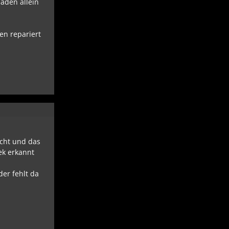
haden allein
en repariert
cht und das
ek erkannt
er fehlt da