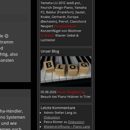
Yamaha LU-201C weiß pol.,
Feurich Design-Piano, Yamaha
P2, Baldur (Frankfurt), Sauter,
Knake, Gerhardt, Europa
(Bechstein), Petrof, Clavichord
Neupert
Privatverkäufe:
Konzertflügel von Blüthner
de 😉
In Arbeit:
Klavier Uebel &
Lechleiter
 stramm
nd
Unser Blog
htig, also
nsonsten
05.08.2026
Neuer Blogbeitrag:
Besuch bei Piano Hübner in Trier
Letzte Kommentare
aha-Händler,
Admin Stefan Lang
zu
ano Systemen
Diskussion
Petra Römer
zu
Diskussion
t und wie
Wiedereröffnung – Piano Lang
stemen noch