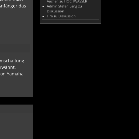
Aachen
zu
HOCHWASSER
 Anfänger das
Admin Stefan Lang
zu
Diskussion
Tim
zu
Diskussion
ummschaltung
erwähnt,
m von Yamaha