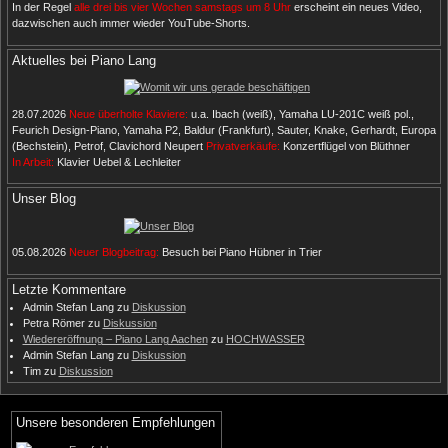
In der Regel
alle drei bis vier Wochen samstags um 8 Uhr
erscheint ein neues Video,
dazwischen auch immer wieder YouTube-Shorts.
Aktuelles bei Piano Lang
28.07.2026
Neue überholte Klaviere:
u.a. Ibach (weiß), Yamaha LU-201C weiß pol.,
Feurich Design-Piano, Yamaha P2, Baldur (Frankfurt), Sauter, Knake, Gerhardt, Europa
(Bechstein), Petrof, Clavichord Neupert
Privatverkäufe:
Konzertflügel von Blüthner
In Arbeit:
Klavier Uebel & Lechleiter
Unser Blog
05.08.2026
Neuer Blogbeitrag:
Besuch bei Piano Hübner in Trier
Letzte Kommentare
Admin Stefan Lang
zu
Diskussion
Petra Römer
zu
Diskussion
Wiedereröffnung – Piano Lang Aachen
zu
HOCHWASSER
Admin Stefan Lang
zu
Diskussion
Tim
zu
Diskussion
Unsere besonderen Empfehlungen