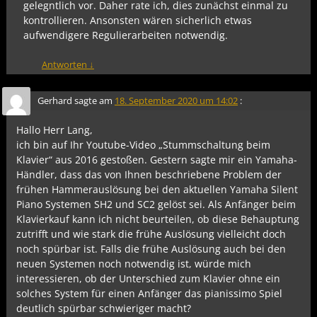
gelegntlich vor. Daher rate ich, dies zunächst einmal zu
kontrollieren. Ansonsten wären sicherlich etwas
aufwendigere Regulierarbeiten notwendig.
Antworten
↓
Gerhard
sagte am
18. September 2020 um 14:02
:
Hallo Herr Lang,
ich bin auf Ihr Youtube-Video „Stummschaltung beim
Klavier“ aus 2016 gestoßen. Gestern sagte mir ein Yamaha-
Händler, dass das von Ihnen beschriebene Problem der
frühen Hammerauslösung bei den aktuellen Yamaha Silent
Piano Systemen SH2 und SC2 gelöst sei. Als Anfänger beim
Klavierkauf kann ich nicht beurteilen, ob diese Behauptung
zutrifft und wie stark die frühe Auslösung vielleicht doch
noch spürbar ist. Falls die frühe Auslösung auch bei den
neuen Systemen noch notwendig ist, würde mich
interessieren, ob der Unterschied zum Klavier ohne ein
solches System für einen Anfänger das pianissimo Spiel
deutlich spürbar schwieriger macht?