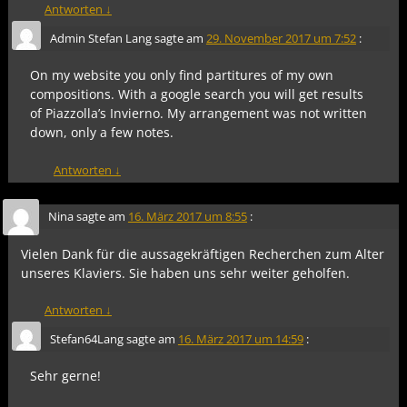
Antworten
↓
Admin Stefan Lang
sagte am
29. November 2017 um 7:52
:
On my website you only find partitures of my own
compositions. With a google search you will get results
of Piazzolla’s Invierno. My arrangement was not written
down, only a few notes.
Antworten
↓
Nina
sagte am
16. März 2017 um 8:55
:
Vielen Dank für die aussagekräftigen Recherchen zum Alter
unseres Klaviers. Sie haben uns sehr weiter geholfen.
Antworten
↓
Stefan64Lang
sagte am
16. März 2017 um 14:59
:
Sehr gerne!