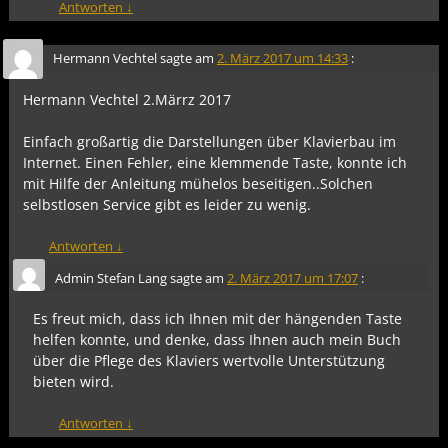
Antworten
↓
Hermann Vechtel
sagte am
2. März 2017 um 14:33
:
Hermann Vechtel 2.Märrz 2017
Einfach großartig die Darstellungen über Klavierbau im
Internet. Einen Fehler, eine klemmende Taste, konnte ich
mit Hilfe der Anleitung mühelos beseitigen..Solchen
selbstlosen Service gibt es leider zu wenig.
Antworten
↓
Admin Stefan Lang
sagte am
2. März 2017 um 17:07
:
Es freut mich, dass ich Ihnen mit der hängenden Taste
helfen konnte, und denke, dass Ihnen auch mein Buch
über die Pflege des Klaviers wertvolle Unterstützung
bieten wird.
Antworten
↓