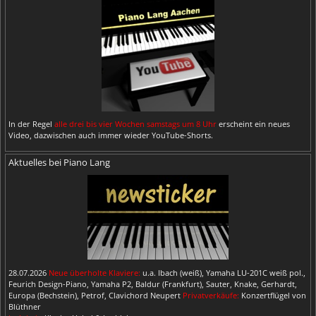
In der Regel
alle drei bis vier Wochen samstags um 8 Uhr
erscheint ein neues
Video, dazwischen auch immer wieder YouTube-Shorts.
Aktuelles bei Piano Lang
28.07.2026
Neue überholte Klaviere:
u.a. Ibach (weiß), Yamaha LU-201C weiß pol.,
Feurich Design-Piano, Yamaha P2, Baldur (Frankfurt), Sauter, Knake, Gerhardt,
Europa (Bechstein), Petrof, Clavichord Neupert
Privatverkäufe:
Konzertflügel von
Blüthner