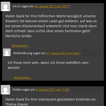
Iris D.
sagte am
26. Januar 2017 um 19:17
:
Vielen Dank für Ihre hilfreichen Worte bezüglich unseres
Klaviers! Sie können einem Laien gut erklären, auf was es
bei einem Klavierverkauf ankommt! Und man merkt dann
doch schnell, dass nichts über einen Fachmann geht!
Herzliche Grüße.
Antworten
↓
Stefan64Lang
sagte am
27. Januar 2017 um 9:02
:
Ich freue mich sehr, wenn ich Ihnen behilflich sein
konnte!
Antworten
↓
Stefan
sagte am
4. Januar 2017 um 11:35
:
Vielen Dank für Ihre interessant gestalteten Einblicke ins
Thema Klavier.