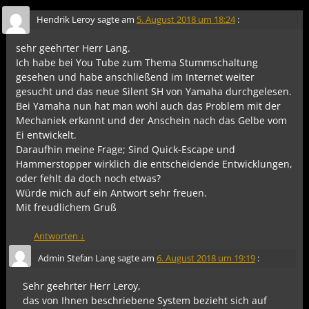
Hendrik Leroy
sagte am
5. August 2018 um 18:24
:
sehr geehrter Herr Lang.
Ich habe bei You Tube zum Thema Stummschaltung
gesehen und habe anschließend im Internet weiter
gesucht und das neue Silent SH von Yamaha durchgelesen.
Bei Yamaha nun hat man wohl auch das Problem mit der
Mechaniek erkannt und der Anschein nach das Gelbe vom
Ei entwickelt.
Daraufhin meine Frage; Sind Quick-Escape und
Hammerstopper wirklich die entscheidende Entwicklungen,
oder fehlt da doch noch etwas?
Würde mich auf ein Antwort sehr freuen.
Mit freudlichem Gruß
Antworten
↓
Admin Stefan Lang
sagte am
6. August 2018 um 19:19
:
Sehr geehrter Herr Leroy,
das von Ihnen beschriebene System bezieht sich auf