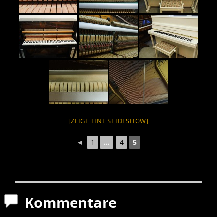
[ZEIGE EINE SLIDESHOW]
◄
1
...
4
5
Kommentare