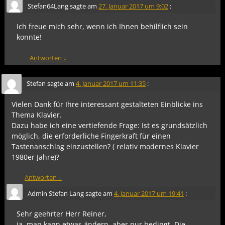
Stefan64Lang
sagte am
27. Januar 2017 um 9:02
:
Ich freue mich sehr, wenn ich Ihnen behilflich sein
konnte!
Antworten
↓
Stefan
sagte am
4. Januar 2017 um 11:35
:
Vielen Dank für Ihre interessant gestalteten Einblicke ins
Thema Klavier.
Dazu habe ich eine vertiefende Frage: Ist es grundsätzlich
möglich, die erforderliche Fingerkraft für einen
Tastenanschlag einzustellen? ( relativ modernes Klavier
1980er Jahre)?
Antworten
↓
Admin Stefan Lang
sagte am
4. Januar 2017 um 19:41
:
Sehr geehrter Herr Reiner,
ja, man kann etwas ändern, aber nur bedingt. Die