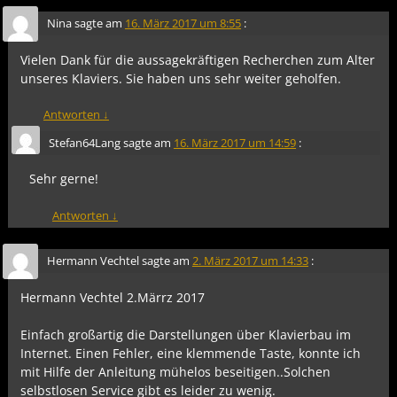
Nina
sagte am
16. März 2017 um 8:55
:
Vielen Dank für die aussagekräftigen Recherchen zum Alter
unseres Klaviers. Sie haben uns sehr weiter geholfen.
Antworten
↓
Stefan64Lang
sagte am
16. März 2017 um 14:59
:
Sehr gerne!
Antworten
↓
Hermann Vechtel
sagte am
2. März 2017 um 14:33
:
Hermann Vechtel 2.Märrz 2017
Einfach großartig die Darstellungen über Klavierbau im
Internet. Einen Fehler, eine klemmende Taste, konnte ich
mit Hilfe der Anleitung mühelos beseitigen..Solchen
selbstlosen Service gibt es leider zu wenig.