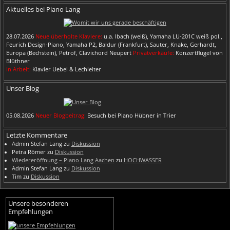
Aktuelles bei Piano Lang
28.07.2026
Neue überholte Klaviere:
u.a. Ibach (weiß), Yamaha LU-201C weiß pol.,
Feurich Design-Piano, Yamaha P2, Baldur (Frankfurt), Sauter, Knake, Gerhardt,
Europa (Bechstein), Petrof, Clavichord Neupert
Privatverkäufe:
Konzertflügel von
Blüthner
In Arbeit:
Klavier Uebel & Lechleiter
Unser Blog
05.08.2026
Neuer Blogbeitrag:
Besuch bei Piano Hübner in Trier
Letzte Kommentare
Admin Stefan Lang
zu
Diskussion
Petra Römer
zu
Diskussion
Wiedereröffnung – Piano Lang Aachen
zu
HOCHWASSER
Admin Stefan Lang
zu
Diskussion
Tim
zu
Diskussion
Unsere besonderen
Empfehlungen